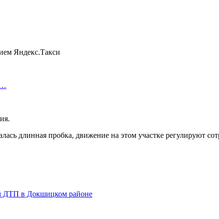
а…
ия.
алась длинная пробка, движение на этом участке регулируют со
ом ДТП в Докшицком районе