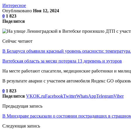
Интересное
Опубликовано
Ноя 12, 2024
0
1 823
Поделится
Сейчас читают
В Беларуси объявили красный уровень опасности: температур
Витебская область за месяц потеряла 13 деревень и хуторов
На месте работают спасатели, медицинские работники и милиц
В результате аварии с участием автомобиля Яндекс GO образов
0
1 823
Поделится
VK
OK.ru
Facebook
Twitter
WhatsApp
Telegram
Viber
Предыдущая запись
В Минздраве рассказали о состоянии пострадавших в страшн
Следующая запись