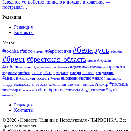
Зарядное устройство привело к пожару в квартире —
пострадал…
Редакция
Редакция
Контакты
Метки
#беларусь
#авто
#tochka
#барановичи
#берёза
#армия
#брест
#брестская_область
#вело
#германия
#зарплата
#гибель
#дети
#животное
#гродно
#дальнобойщик
#деньга
#контрабанда
#литва
#кража
#кредит
#медицина
#здоровье
#кобрин
#минск
#мошенничество
#налог
#минская_область
#мото
#наркотик
#польша
#пинск
#пожар
#недвижимость
#новости компаний
#пенсия
#россия
#работа
#суд
#футбол
#приговор
#сигарета
#телефон
#пьяный
#школа
Редакция
Контакты
© 2026 - Новости Чашник и Новолукомля - ЧЫРВОНКА. Все
права защищены.
Любое копирование материалов с нашего ресурса разрешается