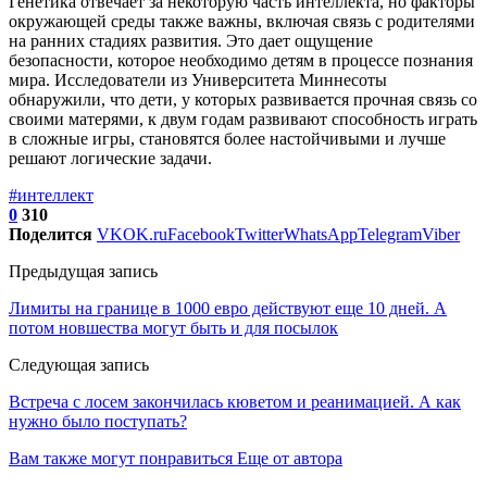
Генетика отвечает за некоторую часть интеллекта, но факторы
окружающей среды также важны, включая связь с родителями
на ранних стадиях развития. Это дает ощущение
безопасности, которое необходимо детям в процессе познания
мира. Исследователи из Университета Миннесоты
обнаружили, что дети, у которых развивается прочная связь со
своими матерями, к двум годам развивают способность играть
в сложные игры, становятся более настойчивыми и лучше
решают логические задачи.
#интеллект
0
310
Поделится
VK
OK.ru
Facebook
Twitter
WhatsApp
Telegram
Viber
Предыдущая запись
Лимиты на границе в 1000 евро действуют еще 10 дней. А
потом новшества могут быть и для посылок
Следующая запись
Встреча с лосем закончилась кюветом и реанимацией. А как
нужно было поступать?
Вам также могут понравиться
Еще от автора