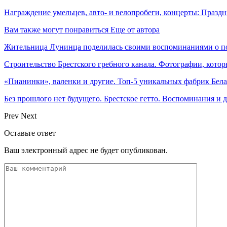
Награждение умельцев, авто- и велопробеги, концерты: Праздн
Вам также могут понравиться
Еще от автора
Жительница Лунинца поделилась своими воспоминаниями о по
Строительство Брестского гребного канала. Фотографии, котор
«Пианинки», валенки и другие. Топ-5 уникальных фабрик Бел
Без прошлого нет будущего. Брестское гетто. Воспоминания и
Prev
Next
Оставьте ответ
Ваш электронный адрес не будет опубликован.