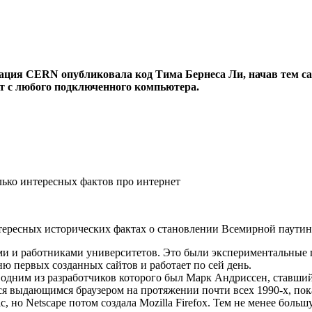
изация CERN опубликовала код Тима Бернеса Ли, начав тем с
т с любого подключенного компьютера.
интересных исторических фактах о становлении Всемирной паути
 и работниками университетов. Это были экспериментальные пр
ю первых созданных сайтов и работает по сей день.
 одним из разработчиков которого был Марк Андриссен, ставши
я выдающимся браузером на протяжении почти всех 1990-х, пока 
ic, но Netscape потом создала Mozilla Firefox. Тем не менее боль