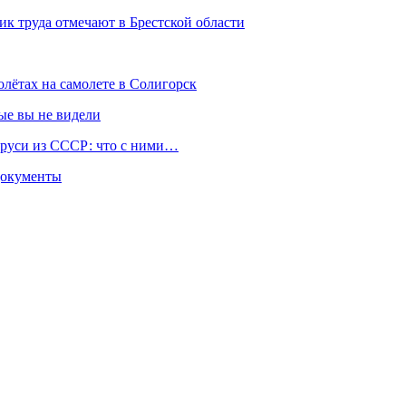
ик труда отмечают в Брестской области
лётах на самолете в Солигорск
ые вы не видели
аруси из СССР: что с ними…
 документы