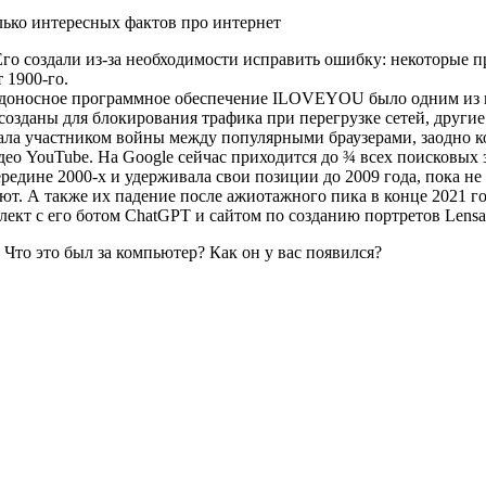
 Его создали из-за необходимости исправить ошибку: некоторые 
 1900-го.
оносное программное обеспечение ILOVEYOU было одним из пер
озданы для блокирования трафика при перегрузке сетей, другие
тала участником войны между популярными браузерами, заодно к
ео YouTube. На Google сейчас приходится до ¾ всех поисковых 
едине 2000-х и удерживала свои позиции до 2009 года, пока не 
т. А также их падение после ажиотажного пика в конце 2021 го
ект с его ботом ChatGPT и сайтом по созданию портретов Lensa 
 Что это был за компьютер? Как он у вас появился?