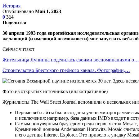
История
Опубликовано
Май 1, 2023
0
314
Поделится
30 апреля 1993 года европейская исследовательская орган
желающий (и имеющий возможности) мог запустить веб-сай
Сейчас читают
Жительница Лунинца поделилась своими воспоминаниями о…
Строительство Брестского гребного канала. Фотографии,…
Фото из открытых источников (иллюстративное)
Журналисты The Wall Srteet Journal вспомнили о нескольких 
Первые веб-сайты были созданы учеными-программистами
и исключения: например, база данных IMDb входит в сотн
Самым популярным браузером среди первых стал Mosaic,
Кремниевой долины Anderaassan Horowitz. Mosaic считалс
и его детища Internet Explorer. Это привело к упадку Mosa