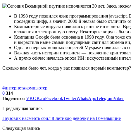
В 1998 году появился язык программирования javascript.
последних цифр, а значит, 2000-й нельзя было отличить от
Компьютерные вирусы появились раньше интернета. Вред
вложения в электронную почту. Некоторые вирусы были с
Компания Google была основана в 1998 году. Она тоже с
и вырастила ныне самый популярный сайт для обмена вид
Одна из первых мощных соцсетей Myspase появилась в сер
Важная часть истории интернета — появление криптовалю
А прямо сейчас началась эпоха ИИ: искусственный интелл
Сколько вам было лет, когда у вас появился первый компьютер?
#интернет
#компьютер
0
314
Поделится
VK
OK.ru
Facebook
Twitter
WhatsApp
Telegram
Viber
Предыдущая запись
Грузовик насмерть сбил 8-летнюю девочку на Гомельщине
Следующая запись