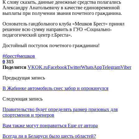
К слову сказать, данные денежные средства полагались
Александру Анатольевичу в качестве единовременной
выплаты при получении звания почетного гражданина.
Основатель гандбольного клуба «Мешков Брест» принял
решение всю сумму направить в ГУО «Социально-
педагогический центр г.Бреста».
Достойный поступок почетного гражданина!
#брест
#мешков
0
315
Поделится
VK
OK.ru
Facebook
Twitter
WhatsApp
Telegram
Viber
Предыдущая запись
В Жабинке автомобиль снес забор и опрокинулся
Следующая запись
Правительство будет определять размер призовых для
спортсменов и тренеров
Вам также могут понравиться
Еще от автора
Всегда ли в Беларуси было шесть областей?