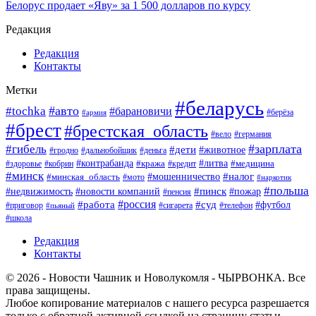
Белорус продает «Яву» за 1 500 долларов по курсу
Редакция
Редакция
Контакты
Метки
#беларусь
#авто
#tochka
#барановичи
#берёза
#армия
#брест
#брестская_область
#вело
#германия
#зарплата
#гибель
#дети
#животное
#гродно
#дальнобойщик
#деньга
#контрабанда
#литва
#кража
#кредит
#медицина
#здоровье
#кобрин
#минск
#мошенничество
#налог
#минская_область
#мото
#наркотик
#польша
#пинск
#пожар
#недвижимость
#новости компаний
#пенсия
#россия
#работа
#суд
#футбол
#приговор
#сигарета
#телефон
#пьяный
#школа
Редакция
Контакты
© 2026 - Новости Чашник и Новолукомля - ЧЫРВОНКА. Все
права защищены.
Любое копирование материалов с нашего ресурса разрешается
только с обратной активной ссылкой на страницу статьи.