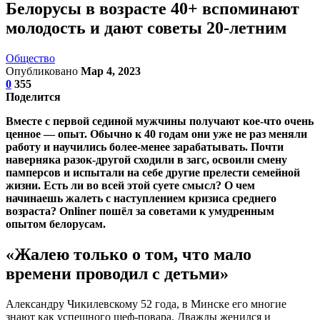
Белорусы в возрасте 40+ вспоминают
молодость и дают советы 20-летним
Общество
Опубликовано
Мар 4, 2023
0
355
Поделится
Вместе с первой сединой мужчины получают кое-что очень
ценное — опыт. Обычно к 40 годам они уже не раз меняли
работу и научились более-менее зарабатывать. Почти
наверняка разок-другой сходили в загс, освоили смену
памперсов и испытали на себе другие прелести семейной
жизни. Есть ли во всей этой суете смысл? О чем
начинаешь жалеть с наступлением кризиса среднего
возраста? Onliner пошёл за советами к умудренным
опытом белорусам.
«Жалею только о том, что мало
времени проводил с детьми»
Александру Чикилевскому 52 года, в Минске его многие
знают как успешного шеф-повара. Дважды женился и