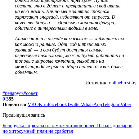
одного года тренировок с тренером. Лучше
сделать это в 20 лет и превратить в свой актив
на всю жизнь. Лично меня занятия спортом
заряжают энергией, избавляют от стресса. В
качестве бонуса — здоровье и хорошая фигура,
общение с интересными людьми в зале.
Аналогично и с английским языком — займитесь им
как можно раньше. Один год интенсивных
занятий — и вам будут доступны самые
передовые технологии, можно будет работать на
топовые мировые компании, выходить на
международные рынки. Мир станет для вас более
объемным.
Источник:
onlinebrest.by
#беларусь
#совет
0
355
Поделится
VK
OK.ru
Facebook
Twitter
WhatsApp
Telegram
Viber
Предыдущая запись
Белоруска спрятала от таможенников более 10 тыс. долларов,
но хитроумный план не сработал