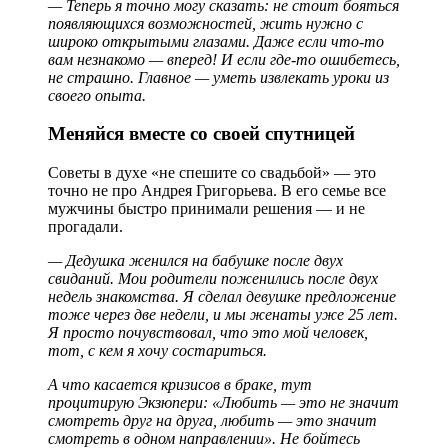
— Теперь я точно могу сказать: не стоит бояться
появляющихся возможностей, жить нужно с
широко открытыми глазами. Даже если что-то
вам незнакомо — вперед! И если где-то ошибетесь,
не страшно. Главное — уметь извлекать уроки из
своего опыта.
Меняйся вместе со своей спутницей
Советы в духе «не спешите со свадьбой» — это
точно не про Андрея Григорьева. В его семье все
мужчины быстро принимали решения — и не
прогадали.
— Дедушка женился на бабушке после двух
свиданий. Мои родители поженились после двух
недель знакомства. Я сделал девушке предложение
тоже через две недели, и мы женаты уже 25 лет.
Я просто почувствовал, что это мой человек,
тот, с кем я хочу состариться.
А что касается кризисов в браке, тут
процитирую Экзюпери: «Любить — это не значит
смотреть друг на друга, любить — это значит
смотреть в одном направлении». Не бойтесь