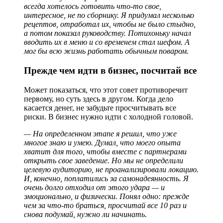
всегда хотелось готовить что-то свое,
интересное, не по сборнику. Я придумал несколько
рецептов, отработал их, чтобы не было стыдно,
а потом показал руководству. Потихоньку начал
вводить их в меню и со временем стал шефом. А
мог бы всю жизнь работать обычным поваром.
Прежде чем идти в бизнес, посчитай все
Может показаться, что этот совет противоречит
первому, но суть здесь в другом. Когда дело
касается денег, не забудьте просчитывать все
риски. В бизнес нужно идти с холодной головой.
— На определенном этапе я решил, что уже
многое знаю и умею. Думал, что моего опыта
хватит для того, чтобы вместе с партнерами
открыть свое заведение. Но мы не определили
целевую аудиторию, не проанализировали локацию.
И, конечно, поплатились за самонадеянность. Я
очень долго отходил от этого удара — и
эмоционально, и физически. Понял одно: прежде
чем за что-то браться, просчитай все 10 раз и
снова подумай, нужно ли начинать.