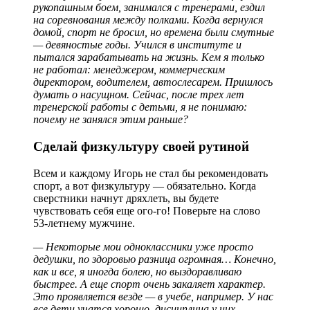
рукопашным боем, занимался с тренерами, ездил
на соревнования между полками. Когда вернулся
домой, спорт не бросил, но времена были смутные
— девяностые годы. Учился в институте и
пытался зарабатывать на жизнь. Кем я только
не работал: менеджером, коммерческим
директором, водителем, автослесарем. Пришлось
думать о насущном. Сейчас, после трех лет
тренерской работы с детьми, я не понимаю:
почему не занялся этим раньше?
Сделай физкультуру своей рутиной
Всем и каждому Игорь не стал бы рекомендовать
спорт, а вот физкультуру — обязательно. Когда
сверстники начнут дряхлеть, вы будете
чувствовать себя еще ого-го! Поверьте на слово
53-летнему мужчине.
— Некоторые мои одноклассники уже просто
дедушки, по здоровью разница огромная… Конечно,
как и все, я иногда болею, но выздоравливаю
быстрее. А еще спорт очень закаляет характер.
Это проявляется везде — в учебе, например. У нас
все дети учатся хорошо, дисциплина у них