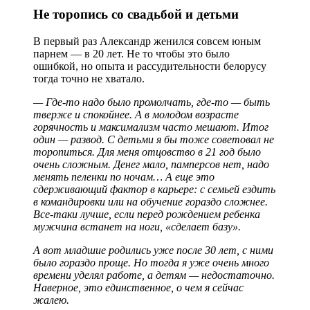
Не торопись со свадьбой и детьми
В первый раз Александр женился совсем юным
парнем — в 20 лет. Не то чтобы это было
ошибкой, но опыта и рассудительности белорусу
тогда точно не хватало.
— Где-то надо было промолчать, где-то — быть
тверже и спокойнее. А в молодом возрасте
горячность и максимализм часто мешают. Итог
один — развод. С детьми я бы тоже советовал не
торопиться. Для меня отцовство в 21 год было
очень сложным. Денег мало, памперсов нет, надо
менять пеленки по ночам… А еще это
сдерживающий фактор в карьере: с семьей ездить
в командировки или на обучение гораздо сложнее.
Все-таки лучше, если перед рождением ребенка
мужчина встанет на ноги, «сделает базу».
А вот младшие родились уже после 30 лет, с ними
было гораздо проще. Но тогда я уже очень много
времени уделял работе, а детям — недостаточно.
Наверное, это единственное, о чем я сейчас
жалею.