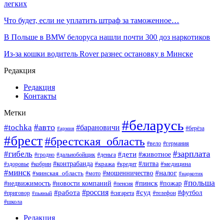
легких
Что будет, если не уплатить штраф за таможенное…
В Польше в BMW белоруса нашли почти 300 доз наркотиков
Из-за кошки водитель Rover разнес остановку в Минске
Редакция
Редакция
Контакты
Метки
#беларусь
#авто
#tochka
#барановичи
#берёза
#армия
#брест
#брестская_область
#вело
#германия
#зарплата
#гибель
#дети
#животное
#гродно
#дальнобойщик
#деньга
#контрабанда
#литва
#кража
#кредит
#медицина
#здоровье
#кобрин
#минск
#мошенничество
#налог
#минская_область
#мото
#наркотик
#польша
#пинск
#пожар
#недвижимость
#новости компаний
#пенсия
#россия
#работа
#суд
#футбол
#приговор
#сигарета
#телефон
#пьяный
#школа
Редакция