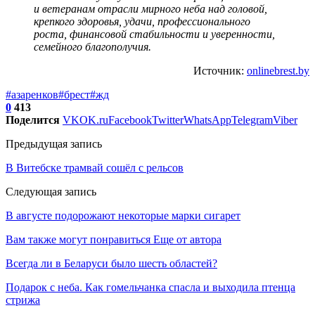
и ветеранам отрасли мирного неба над головой,
крепкого здоровья, удачи, профессионального
роста, финансовой стабильности и уверенности,
семейного благополучия.
Источник:
onlinebrest.by
#азаренков
#брест
#жд
0
413
Поделится
VK
OK.ru
Facebook
Twitter
WhatsApp
Telegram
Viber
Предыдущая запись
В Витебске трамвай сошёл с рельсов
Следующая запись
В августе подорожают некоторые марки сигарет
Вам также могут понравиться
Еще от автора
Всегда ли в Беларуси было шесть областей?
Подарок с неба. Как гомельчанка спасла и выходила птенца
стрижа