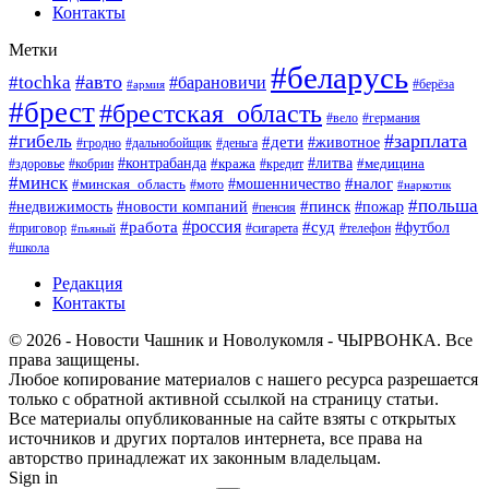
Контакты
Метки
#беларусь
#авто
#tochka
#барановичи
#берёза
#армия
#брест
#брестская_область
#вело
#германия
#зарплата
#гибель
#дети
#животное
#гродно
#дальнобойщик
#деньга
#контрабанда
#литва
#кража
#кредит
#медицина
#здоровье
#кобрин
#минск
#мошенничество
#налог
#минская_область
#мото
#наркотик
#польша
#пинск
#пожар
#недвижимость
#новости компаний
#пенсия
#россия
#работа
#суд
#футбол
#приговор
#сигарета
#телефон
#пьяный
#школа
Редакция
Контакты
© 2026 - Новости Чашник и Новолукомля - ЧЫРВОНКА. Все
права защищены.
Любое копирование материалов с нашего ресурса разрешается
только с обратной активной ссылкой на страницу статьи.
Все материалы опубликованные на сайте взяты с открытых
источников и других порталов интернета, все права на
авторство принадлежат их законным владельцам.
Sign in