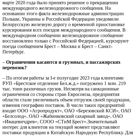
марте 2020 года было принято решение о прекращении
международного железнодорожного сообщения. На
основании этого факта железнодорожные администрации
Польши, Украины и Российской Федерации уведомили
Белорусскую железную дорогу о временной приостановке
курсирования всех поездов международного сообщения. В
международном сообщении железнодорожное сообщение
восстановлено только с Российской Федерацией, курсируют
поезда сообщением Брест – Москва и Брест – Санкт-
Петербург.
–
Ограничения касаются и грузовых, и пассажирских
перевозок?
– По итогам работы за I-е полугодие 2023 года клиентами
РУП «Брестское отделение Бел.ж.д.» погружено 1 млн. 219
тыс. тонн различных грузов. Несмотря на санкционные
ограничения со стороны стран Евросоюза, предприятия
области стали увеличивать объем отгрузок своей продукции,
изменив географию поставок. В число таких предприятий
входят ООО «Агропродукт», ОАО «Березовский КСИ», ОАО
«Белсолод», ОАО «Жабинковский сахарный завод», ОАО
«Ивацевичдрев», СООО «СТиМ Брест».Значительный
интерес для клиентов на текущий момент представляют
поставки продукции в Китайскую Народную Республику. Для