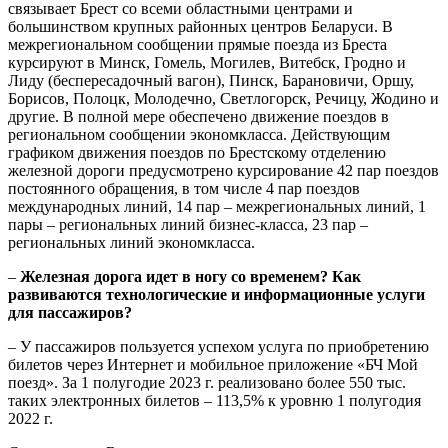
связывает Брест со всеми областными центрами и
большинством крупных районных центров Беларуси. В
межрегиональном сообщении прямые поезда из Бреста
курсируют в Минск, Гомель, Могилев, Витебск, Гродно и
Лиду (беспересадочный вагон), Пинск, Барановичи, Оршу,
Борисов, Полоцк, Молодечно, Светлогорск, Речицу, Жодино и
другие. В полной мере обеспечено движение поездов в
региональном сообщении экономкласса. Действующим
графиком движения поездов по Брестскому отделению
железной дороги предусмотрено курсирование 42 пар поездов
постоянного обращения, в том числе 4 пар поездов
международных линий, 14 пар – межрегиональных линий, 1
пары – региональных линий бизнес-класса, 23 пар –
региональных линий экономкласса.
–
Железная дорога идет в ногу со временем?
Как
развиваются технологические и информационные услуги
для пассажиров?
– У пассажиров пользуется успехом услуга по приобретению
билетов через Интернет и мобильное приложение «БЧ Мой
поезд». За 1 полугодие 2023 г. реализовано более 550 тыс.
таких электронных билетов – 113,5% к уровню 1 полугодия
2022 г.