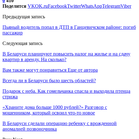
0
410
Поделится
VK
OK.ru
Facebook
Twitter
WhatsApp
Telegram
Viber
Предыдущая запись
Пьяный водитель попал в ДТП в Ганцевичском районе: погиб
пассажир
Следующая запись
В Беларуси планируют повысить налог на жилье и на сдачу
квартир в аренду. На сколько?
Вам также могут понравиться
Еще от автора
Всегда ли в Беларуси было шесть областей?
Подарок с неба. Как гомельчанка спасла и выходила птенца
стрижа
«Храните дома больше 1000 рублей?» Разговор с
мошенником, который освоил что-то новое
В Беларуси сделали операцию ребенку с врожденной
аномалией позвоночника