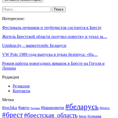
Интересное:
Фестиваль печников и трубочистов состоится в Бресте
Житель Брестской области получил повестку и уехал за…
Unishop.by – маркетплейс Беларуси
VW Polo 1989 года выпуска в руках белоруса: «На…
Режим работы новогодних ярмарок в Бресте на Гоголя и
Ленина
Редакция
Редакция
Контакты
Метки
#беларусь
#авто
#tochka
#барановичи
#берёза
#армия
#брест
#брестская_область
#вело
#германия