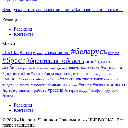
Белоруска, которую изнасиловали в Варшаве, скончалась в…
Редакция
Редакция
Контакты
Метки
#беларусь
#авто
#tochka
#барановичи
#берёза
#армия
#брест
#брестская_область
#вело
#германия
#зарплата
#гибель
#дети
#животное
#гродно
#дальнобойщик
#деньга
#контрабанда
#литва
#кража
#кредит
#медицина
#здоровье
#кобрин
#минск
#мошенничество
#налог
#минская_область
#мото
#наркотик
#польша
#пинск
#пожар
#недвижимость
#новости компаний
#пенсия
#россия
#работа
#суд
#футбол
#приговор
#сигарета
#телефон
#пьяный
#школа
Редакция
Контакты
© 2026 - Новости Чашник и Новолукомля - ЧЫРВОНКА. Все
права защищены.