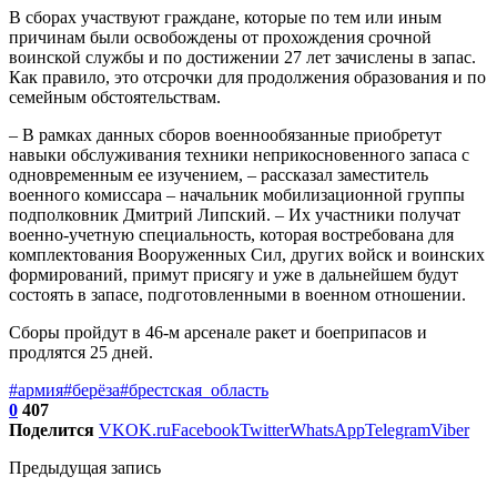
В сборах участвуют граждане, которые по тем или иным
причинам были освобождены от прохождения срочной
воинской службы и по достижении 27 лет зачислены в запас.
Как правило, это отсрочки для продолжения образования и по
семейным обстоятельствам.
– В рамках данных сборов военнообязанные приобретут
навыки обслуживания техники неприкосновенного запаса с
одновременным ее изучением, – рассказал заместитель
военного комиссара – начальник мобилизационной группы
подполковник Дмитрий Липский. – Их участники получат
военно-учетную специальность, которая востребована для
комплектования Вооруженных Сил, других войск и воинских
формирований, примут присягу и уже в дальнейшем будут
состоять в запасе, подготовленными в военном отношении.
Сборы пройдут в 46-м арсенале ракет и боеприпасов и
продлятся 25 дней.
#армия
#берёза
#брестская_область
0
407
Поделится
VK
OK.ru
Facebook
Twitter
WhatsApp
Telegram
Viber
Предыдущая запись