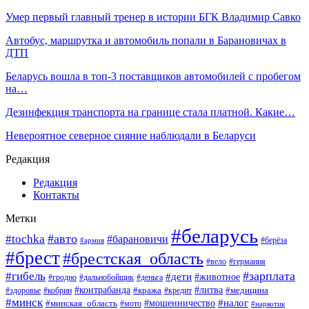
Умер первый главный тренер в истории БГК Владимир Савко
Автобус, маршрутка и автомобиль попали в Барановичах в
ДТП
Беларусь вошла в топ-3 поставщиков автомобилей с пробегом
на…
Дезинфекция транспорта на границе стала платной. Какие…
Невероятное северное сияние наблюдали в Беларуси
Редакция
Редакция
Контакты
Метки
#беларусь
#авто
#tochka
#барановичи
#берёза
#армия
#брест
#брестская_область
#вело
#германия
#зарплата
#гибель
#дети
#животное
#гродно
#дальнобойщик
#деньга
#контрабанда
#литва
#кража
#кредит
#медицина
#здоровье
#кобрин
#минск
#мошенничество
#налог
#минская_область
#мото
#наркотик