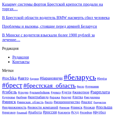
Казарму системы фортов Брестской крепости продали на
торгах…
В Брестской области водитель BMW насмерть сбил человека
Проблемы и вызовы, стоящие перед армией Беларуси
В Минске с водителя взыскали более 1900 рублей за
лечение…
Редакция
Редакция
Контакты
Метки
#беларусь
#авто
#tochka
#барановичи
#берёза
#армия
#брест
#брестская_область
#вело
#германия
#зарплата
#гибель
#дети
#животное
#гродно
#дальнобойщик
#деньга
#контрабанда
#литва
#кража
#кредит
#медицина
#здоровье
#кобрин
#минск
#мошенничество
#налог
#минская_область
#мото
#наркотик
#польша
#пинск
#пожар
#недвижимость
#новости компаний
#пенсия
#россия
#работа
#суд
#футбол
#приговор
#сигарета
#телефон
#пьяный