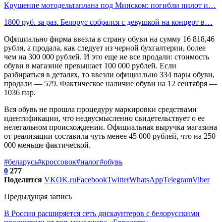
Крушение мотодельтаплана под Минском: погибли пилот и…
1800 руб. за раз. Белорус собрался с девушкой на концерт в…
Официально фирма ввезла в страну обуви на сумму 16 818,46
рубля, а продала, как следует из черной бухгалтерии, более
чем на 300 000 рублей. И это еще не все продали: стоимость
обуви в магазине превышает 100 000 рублей. Если
разбираться в деталях, то ввезли официально 334 пары обуви,
продали — 579. Фактическое наличие обуви на 12 сентября —
1036 пар.
Вся обувь не прошла процедуру маркировки средствами
идентификации, что недвусмысленно свидетельствует о ее
нелегальном происхождении. Официальная выручка магазина
от реализации составила чуть менее 45 000 рублей, что на 250
000 меньше фактической.
#беларусь
#кроссовок
#налог
#обувь
0
277
Поделится
VK
OK.ru
Facebook
Twitter
WhatsApp
Telegram
Viber
Предыдущая запись
В России расширяется сеть дискаунтеров с белорусскими