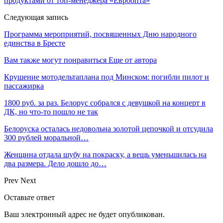
продуктами от топ-менеджера «Евроопта»
Следующая запись
Программа мероприятий, посвященных Дню народного
единства в Бресте
Вам также могут понравиться
Еще от автора
Крушение мотодельтаплана под Минском: погибли пилот и
пассажирка
1800 руб. за раз. Белорус собрался с девушкой на концерт в
ДК, но что-то пошло не так
Белоруска осталась недовольна золотой цепочкой и отсудила
300 рублей моральной…
Женщина отдала шубу на покраску, а вещь уменьшилась на
два размера. Дело дошло до…
Prev
Next
Оставьте ответ
Ваш электронный адрес не будет опубликован.