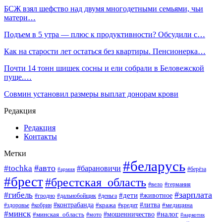
БСЖ взял шефство над двумя многодетными семьями, чьи
матери…
Подъем в 5 утра — плюс к продуктивности? Обсудили с…
Как на старости лет остаться без квартиры. Пенсионерка…
Почти 14 тонн шишек сосны и ели собрали в Беловежской
пуще.…
Совмин установил размеры выплат донорам крови
Редакция
Редакция
Контакты
Метки
#беларусь
#авто
#tochka
#барановичи
#берёза
#армия
#брест
#брестская_область
#вело
#германия
#зарплата
#гибель
#дети
#животное
#гродно
#дальнобойщик
#деньга
#контрабанда
#литва
#кража
#кредит
#медицина
#здоровье
#кобрин
#минск
#мошенничество
#налог
#минская_область
#мото
#наркотик