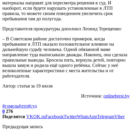
материалы направят для пересмотра решения в суд. И
наоборот, если будете нарушать установленные в ЛТП
правила, то можете своим поведением увеличить срок
пребывания там до полугода.
Представителя прокуратуры дополнил Леонид Терещенко:
– В Советском районе достаточно примеров, когда
пребывание в ЛТП оказало положительное влияние на
дальнейшую судьбу человека. Одной обязанной маме
направление туда выписывали дважды. Наконец, она сделала
правильные выводы. Бросила пить, вернула детей, повторно
вышла замуж и родила ещё одного ребёнка. Сейчас у неё
великолепные характеристики с места жительства и от
работодателя.
Автор: статья за 19 июля
Источник:
onlinebrest.by
#гомель
#лтп
#суд
0
276
Поделится
VK
OK.ru
Facebook
Twitter
WhatsApp
Telegram
Viber
Предыдущая запись