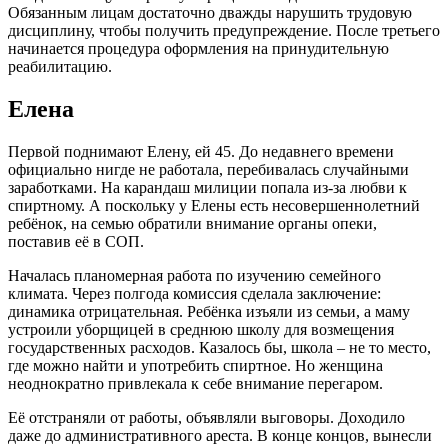
Обязанным лицам достаточно дважды нарушить трудовую
дисциплину, чтобы получить предупреждение. После третьего
начинается процедура оформления на принудительную
реабилитацию.
Елена
Первой поднимают Елену, ей 45. До недавнего времени
официально нигде не работала, перебивалась случайными
заработками. На карандаш милиции попала из-за любви к
спиртному. А поскольку у Елены есть несовершеннолетний
ребёнок, на семью обратили внимание органы опеки,
поставив её в СОП.
Началась планомерная работа по изучению семейного
климата. Через полгода комиссия сделала заключение:
динамика отрицательная. Ребёнка изъяли из семьи, а маму
устроили уборщицей в среднюю школу для возмещения
государственных расходов. Казалось бы, школа – не то место,
где можно найти и употребить спиртное. Но женщина
неоднократно привлекала к себе внимание перегаром.
Её отстраняли от работы, объявляли выговоры. Доходило
даже до административного ареста. В конце концов, вынесли