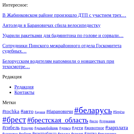
Интересное:
В Жабинковском районе произошло ДТП с участием трех…
Автоледи в Барановичах сбила велосипедистку
Ударили ракетками для бадминтона по голове и сорвали…
Сотрудники Пинского межрайонного отдела Госкомитета
судебных…
Белорусским водителям напомнили о новшествах при
техосмотре…
Редакция
Редакция
Контакты
Метки
#беларусь
#авто
#tochka
#барановичи
#берёза
#армия
#брест
#брестская_область
#вело
#германия
#зарплата
#гибель
#дети
#животное
#гродно
#дальнобойщик
#деньга
#контрабанда
#литва
#кража
#кредит
#медицина
#здоровье
#кобрин