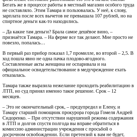
Бегать же в процессе работы в местный магазин особого труда
не составляло. Этим Тамара и пользовалась. У неё, к слову,
зарплата после всех вычетов не превышала 107 рублей, но на
спиртное деньги как-то находились.
– Да какие там деньги? Брала самое дешёвое вино, –
признаётся Тамара. – На ферме все так делают. Мне просто не
повезло, попалась…
В первый раз прибор показал 1,7 промилле, во второй – 2,5. В
ход пошла явно не одна пачка плодово-ягодного.
Составленные акты женщина не оспаривала и на
официальное освидетельствование в медучреждение ехать
отказалась.
Тамара также выразила нежелание проходить реабилитацию в
ЛТП, но суд принял именно такое решение. Срок – 12
месяцев.
– Это не окончательный срок, – предупредил и Елену, и
Тамару старший помощник прокурора города Гомеля Андрей
Сидоренко. – При отсутствии нарушений режима содержания
в ЛТП и долгов спустя полгода вы вправе обратиться в
комиссию администрации учреждения с просьбой о
досрочном освобождении. Если претензий к вам не будет,