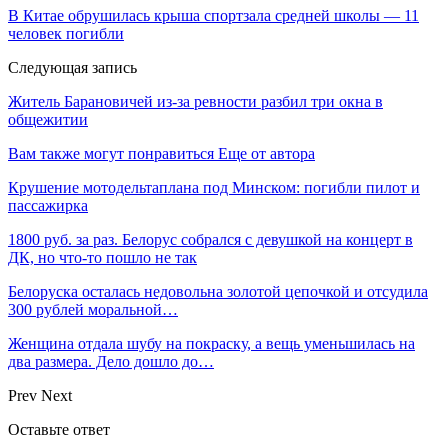
В Китае обрушилась крыша спортзала средней школы — 11
человек погибли
Следующая запись
Житель Барановичей из-за ревности разбил три окна в
общежитии
Вам также могут понравиться
Еще от автора
Крушение мотодельтаплана под Минском: погибли пилот и
пассажирка
1800 руб. за раз. Белорус собрался с девушкой на концерт в
ДК, но что-то пошло не так
Белоруска осталась недовольна золотой цепочкой и отсудила
300 рублей моральной…
Женщина отдала шубу на покраску, а вещь уменьшилась на
два размера. Дело дошло до…
Prev
Next
Оставьте ответ