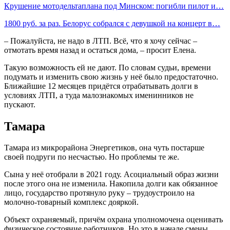
Крушение мотодельтаплана под Минском: погибли пилот и…
1800 руб. за раз. Белорус собрался с девушкой на концерт в…
– Пожалуйста, не надо в ЛТП. Всё, что я хочу сейчас –
отмотать время назад и остаться дома, – просит Елена.
Такую возможность ей не дают. По словам судьи, времени
подумать и изменить свою жизнь у неё было предостаточно.
Ближайшие 12 месяцев придётся отрабатывать долги в
условиях ЛТП, а туда малознакомых именинников не
пускают.
Тамара
Тамара из микрорайона Энергетиков, она чуть постарше
своей подруги по несчастью. Но проблемы те же.
Сына у неё отобрали в 2021 году. Асоциальный образ жизни
после этого она не изменила. Накопила долги как обязанное
лицо, государство протянуло руку – трудоустроило на
молочно-товарный комплекс дояркой.
Объект охраняемый, причём охрана уполномочена оценивать
физическое состояние работников. Но это в начале смены.