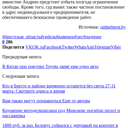
амнистии Андрею предстоит отбыть полгода ограничения
свободы. Кроме того, суд вынес также частное постановление
в адрес индивидуального предпринимателя, не
обеспечившего безопасное проведение работ.
Источник:
onlinebrest.by
#брестская_область
#гибель
#каменец
#лес
#падение
0
286
Поделится
VK
OK.ru
Facebook
Twitter
WhatsApp
Telegram
Viber
Предыдущая запись
В Китае при покупке Toyota дарят еще одно авто
Следующая запись
Кто в Бресте и районе временно останется без света 27-31
марта. Смотрите адреса и время
Вам также могут понравиться
Еще от автора
Крушение мотодельтаплана под Минском: погибли пилот и
пассажирка
1800 руб. за раз. Белорус собрался с девушкой на концерт в