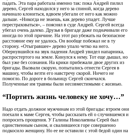
падать. Эта пара работала именно так: пока Андрей пилил
дерево, Сергей находился у него за спиной, когда дерево
начинало клониться, вдвоем убегали от него как можно
дальше. «Никогда не знаешь, как дерево упадет. Лучше
перестраховаться», – пояснял в суде Андрей. Сергей всегда
убегал очень далеко. Друзья в бригаде даже подначивали его
иногда по этой причине. На этот раз убежать на безопасное
расстояние ему не удалось. Он вообще побежал не в ту
сторону. «Отыгравшее» дерево упало четко на него.
Обернувшийся на звук падения Андрей увидел напарника,
распростертого на земле. Кинулся к нему. Тот еще дышал, но
был уже без сознания. На крики прибежали двое других из
бригады. Вызвали скорую, попытались отнести Сергея в
машину, чтобы везти его навстречу скорой. Ничего не
помогло. По дороге в больницу Сергей скончался.
Полученные им травмы были несовместимыми с жизнью.
“Портить жизнь человеку не хочу…”
Надо отдать должное мужчинам из этой бригады: втроем они
поехали к маме Сергея, чтобы рассказать ей о случившемся и
попросить прощения. У Галины Николаевны Серей был
единственным сыном, и свалившееся горе совершенно
подкосило женщину. Но ее не оставили с этой бедой один на