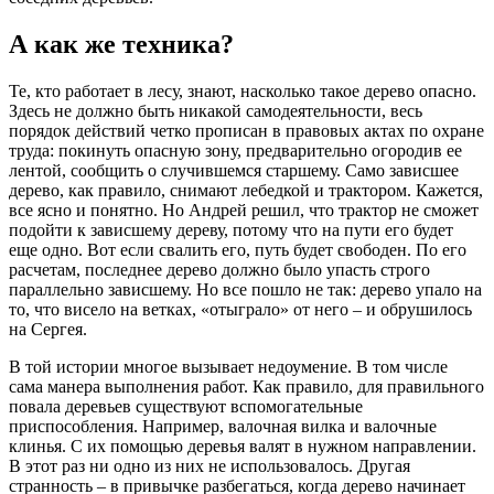
А как же техника?
Те, кто работает в лесу, знают, насколько такое дерево опасно.
Здесь не должно быть никакой самодеятельности, весь
порядок действий четко прописан в правовых актах по охране
труда: покинуть опасную зону, предварительно огородив ее
лентой, сообщить о случившемся старшему. Само зависшее
дерево, как правило, снимают лебедкой и трактором. Кажется,
все ясно и понятно. Но Андрей решил, что трактор не сможет
подойти к зависшему дереву, потому что на пути его будет
еще одно. Вот если свалить его, путь будет свободен. По его
расчетам, последнее дерево должно было упасть строго
параллельно зависшему. Но все пошло не так: дерево упало на
то, что висело на ветках, «отыграло» от него – и обрушилось
на Сергея.
В той истории многое вызывает недоумение. В том числе
сама манера выполнения работ. Как правило, для правильного
повала деревьев существуют вспомогательные
приспособления. Например, валочная вилка и валочные
клинья. С их помощью деревья валят в нужном направлении.
В этот раз ни одно из них не использовалось. Другая
странность – в привычке разбегаться, когда дерево начинает