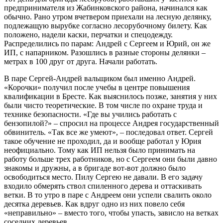
предпринимателя из Жабинковского района, начинался как
обычно. Рано утром вчетвером приехали на лесную делянку,
подлежащую вырубке согласно лесорубочному билету. Как
положено, надели каски, перчатки и спецодежду.
Распределились по парам: Андрей с Сергеем и Юрий, он же
ИП, с напарником. Разошлись в разные стороны делянки –
метрах в 100 друг от друга. Начали работать.
В паре Сергей-Андрей вальщиком был именно Андрей.
«Корочки» получил после учебы в центре повышения
квалификации в Бресте. Как выяснилось позже, занятия у них
были чисто теоретические. В том числе по охране труда и
технике безопасности. «Где вы учились работать с
бензопилой?» – спросил на процессе Андрея государственный
обвинитель. «Так все же умеют», – последовал ответ. Сергей
такое обучение не проходил, да и вообще работал у Юрия
неофициально. Тому как ИП нельзя было принимать на
работу больше трех работников, но с Сергеем они были давно
знакомы и дружны, а в бригаде вот-вот должно было
освободиться место. Пилу Сергею не давали. В его задачу
входило обмерять ствол спиленного дерева и оттаскивать
ветки. В то утро в паре с Андреем они успели свалить около
десятка деревьев. Как вдруг одно из них повело себя
«неправильно» – вместо того, чтобы упасть, зависло на ветках
соседних деревьев.