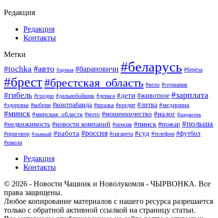
Редакция
Редакция
Контакты
Метки
#беларусь
#авто
#tochka
#барановичи
#берёза
#армия
#брест
#брестская_область
#вело
#германия
#зарплата
#гибель
#дети
#животное
#гродно
#дальнобойщик
#деньга
#контрабанда
#литва
#кража
#кредит
#медицина
#здоровье
#кобрин
#минск
#мошенничество
#налог
#минская_область
#мото
#наркотик
#польша
#пинск
#пожар
#недвижимость
#новости компаний
#пенсия
#россия
#работа
#суд
#футбол
#приговор
#сигарета
#телефон
#пьяный
#школа
Редакция
Контакты
© 2026 - Новости Чашник и Новолукомля - ЧЫРВОНКА. Все
права защищены.
Любое копирование материалов с нашего ресурса разрешается
только с обратной активной ссылкой на страницу статьи.