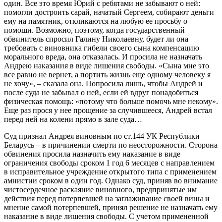
один. Все это время Юрий с ребятами не забывают о ней:
помогли достроить сарай, начатый Сергеем, собирают деньги
ему на памятник, откликаются на любую ее просьбу о
помощи. Возможно, поэтому, когда государственный
обвинитель спросил Галину Николаевну, будет ли она
требовать с виновника гибели своего сына компенсацию
морального вреда, она отказалась. И просила не назначать
Андрею наказания в виде лишения свободы. «Сына мне это
все равно не вернет, а портить жизнь еще одному человеку я
не хочу», – сказала она. Попросила лишь, чтобы Андрей и
после суда не забывал о ней, если ей вдруг понадобиться
физическая помощь: «потому что больше помочь мне некому».
Еще раз прося у нее прощение за случившееся, Андрей встал
перед ней на колени прямо в зале суда…
Суд признал Андрея виновным по ст.144 УК Республики
Беларусь – в причинении смерти по неосторожности. Сторона
обвинения просила назначить ему наказание в виде
ограничения свободы сроком 1 год 6 месяцев с направлением
в исправительное учреждение открытого типа с применением
амнистии сроком в один год. Однако суд, приняв во внимание
чистосердечное раскаяние виновного, предпринятые им
действия перед потерпевшей на заглаживание своей вины и
мнение самой потерпевшей, принял решение не назначать ему
наказание в виде лишения свободы. С учетом примененной