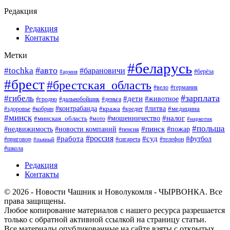
Редакция
Редакция
Контакты
Метки
#беларусь
#авто
#tochka
#барановичи
#берёза
#армия
#брест
#брестская_область
#вело
#германия
#зарплата
#гибель
#дети
#животное
#гродно
#дальнобойщик
#деньга
#контрабанда
#литва
#кража
#кредит
#медицина
#здоровье
#кобрин
#минск
#мошенничество
#налог
#минская_область
#мото
#наркотик
#польша
#пинск
#пожар
#недвижимость
#новости компаний
#пенсия
#россия
#работа
#суд
#футбол
#приговор
#сигарета
#телефон
#пьяный
#школа
Редакция
Контакты
© 2026 - Новости Чашник и Новолукомля - ЧЫРВОНКА. Все
права защищены.
Любое копирование материалов с нашего ресурса разрешается
только с обратной активной ссылкой на страницу статьи.
Все материалы опубликованные на сайте взяты с открытых