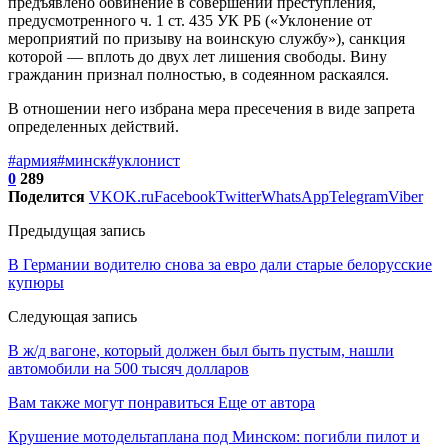
предъявлено обвинение в совершении преступления,
предусмотренного ч. 1 ст. 435 УК РБ («Уклонение от
мероприятий по призыву на воинскую службу»), санкция
которой — вплоть до двух лет лишения свободы. Вину
гражданин признал полностью, в содеянном раскаялся.
В отношении него избрана мера пресечения в виде запрета
определенных действий.
#армия
#минск
#уклонист
0
289
Поделится
VK
OK.ru
Facebook
Twitter
WhatsApp
Telegram
Viber
Предыдущая запись
В Германии водителю снова за евро дали старые белорусские
купюры
Следующая запись
В ж/д вагоне, который должен был быть пустым, нашли
автомобили на 500 тысяч долларов
Вам также могут понравиться
Еще от автора
Крушение мотодельтаплана под Минском: погибли пилот и