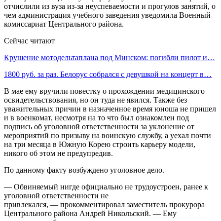
отчислили из вуза из-за неуспеваемости и прогулов занятий, о
чем администрация учебного заведения уведомила Военный
комиссариат Центрального района.
Сейчас читают
Крушение мотодельтаплана под Минском: погибли пилот и…
1800 руб. за раз. Белорус собрался с девушкой на концерт в…
В мае ему вручили повестку о прохождении медицинского
освидетельствования, но он туда не явился. Также без
уважительных причин в назначенное время юноша не пришел
и в военкомат, несмотря на то что был ознакомлен под
подпись об уголовной ответственности за уклонение от
мероприятий по призыву на воинскую службу, а уехал почти
на три месяца в Южную Корею строить карьеру модели,
никого об этом не предупредив.
По данному факту возбуждено уголовное дело.
— Обвиняемый нигде официально не трудоустроен, ранее к
уголовной ответственности не
привлекался, — прокомментировал заместитель прокурора
Центрального района Андрей Никольский. — Ему