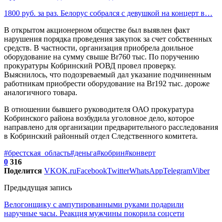
1800 руб. за раз. Белорус собрался с девушкой на концерт в…
В открытом акционерном обществе был выявлен факт
нарушения порядка проведения закупок за счет собственных
средств. В частности, организация приобрела доильное
оборудование на сумму свыше Br760 тыс. По поручению
прокуратуры Кобринский РОВД провел проверку.
Выяснилось, что подозреваемый дал указание подчиненным
работникам приобрести оборудование на Br192 тыс. дороже
аналогичного товара.
В отношении бывшего руководителя ОАО прокуратура
Кобринского района возбудила уголовное дело, которое
направлено для организации предварительного расследования
в Кобринский районный отдел Следственного комитета.
#брестская_область
#деньга
#кобрин
#конверт
0
316
Поделится
VK
OK.ru
Facebook
Twitter
WhatsApp
Telegram
Viber
Предыдущая запись
Велогонщику с ампутированными руками подарили
наручные часы. Реакция мужчины покорила соцсети