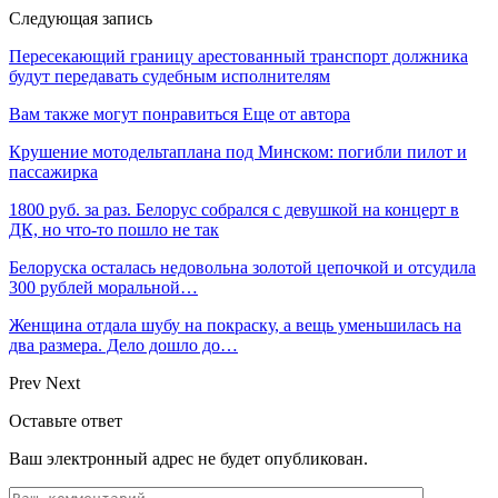
Следующая запись
Пересекающий границу арестованный транспорт должника
будут передавать судебным исполнителям
Вам также могут понравиться
Еще от автора
Крушение мотодельтаплана под Минском: погибли пилот и
пассажирка
1800 руб. за раз. Белорус собрался с девушкой на концерт в
ДК, но что-то пошло не так
Белоруска осталась недовольна золотой цепочкой и отсудила
300 рублей моральной…
Женщина отдала шубу на покраску, а вещь уменьшилась на
два размера. Дело дошло до…
Prev
Next
Оставьте ответ
Ваш электронный адрес не будет опубликован.