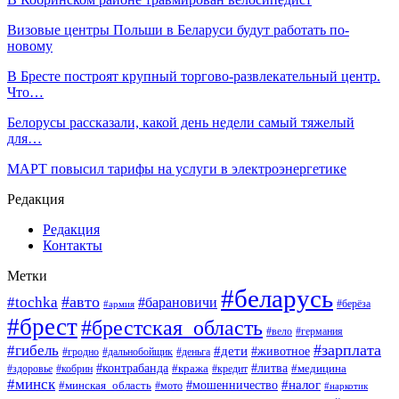
Визовые центры Польши в Беларуси будут работать по-
новому
В Бресте построят крупный торгово-развлекательный центр.
Что…
Белорусы рассказали, какой день недели самый тяжелый
для…
МАРТ повысил тарифы на услуги в электроэнергетике
Редакция
Редакция
Контакты
Метки
#беларусь
#авто
#tochka
#барановичи
#берёза
#армия
#брест
#брестская_область
#вело
#германия
#зарплата
#гибель
#дети
#животное
#гродно
#дальнобойщик
#деньга
#контрабанда
#литва
#кража
#кредит
#медицина
#здоровье
#кобрин
#минск
#мошенничество
#налог
#минская_область
#мото
#наркотик