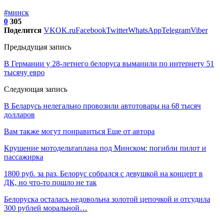
#минск
0
305
Поделится
VK
OK.ru
Facebook
Twitter
WhatsApp
Telegram
Viber
Предыдущая запись
В Германии у 28-летнего белоруса выманили по интернету 51
тысячу евро
Следующая запись
В Беларусь нелегально провозили автотовары на 68 тысяч
долларов
Вам также могут понравиться
Еще от автора
Крушение мотодельтаплана под Минском: погибли пилот и
пассажирка
1800 руб. за раз. Белорус собрался с девушкой на концерт в
ДК, но что-то пошло не так
Белоруска осталась недовольна золотой цепочкой и отсудила
300 рублей моральной…