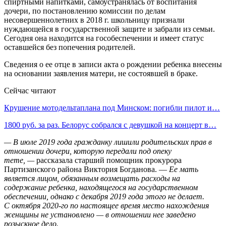
спиртными напитками, самоустранялась от воспитания
дочери, по постановлению комиссии по делам
несовершеннолетних в 2018 г. школьницу признали
нуждающейся в государственной защите и забрали из семьи.
Сегодня она находится на гособеспечении и имеет статус
оставшейся без попечения родителей.
Сведения о ее отце в записи акта о рождении ребенка внесены
на основании заявления матери, не состоявшей в браке.
Сейчас читают
Крушение мотодельтаплана под Минском: погибли пилот и…
1800 руб. за раз. Белорус собрался с девушкой на концерт в…
— В июле 2019 года гражданку лишили родительских прав в
отношении дочери, которую передали под опеку
тете, —
рассказала старший помощник прокурора
Партизанского района Виктория Богданова. —
Ее мать
является лицом, обязанным возмещать расходы на
содержание ребенка, находящегося на государственном
обеспечении, однако с декабря 2019 года этого не делает.
С октября 2020-го по настоящее время место нахождения
женщины не установлено — в отношении нее заведено
розыскное дело.