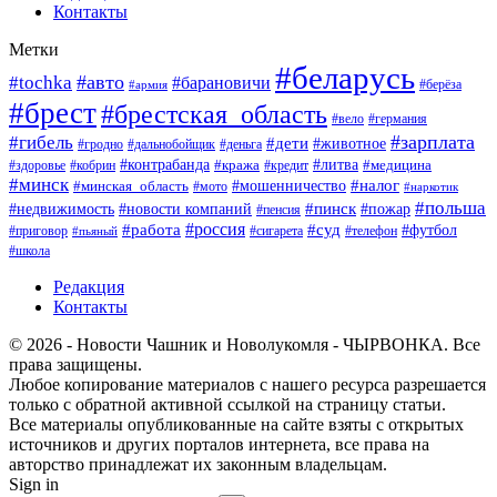
Контакты
Метки
#беларусь
#авто
#tochka
#барановичи
#берёза
#армия
#брест
#брестская_область
#вело
#германия
#зарплата
#гибель
#дети
#животное
#гродно
#дальнобойщик
#деньга
#контрабанда
#литва
#кража
#кредит
#медицина
#здоровье
#кобрин
#минск
#мошенничество
#налог
#минская_область
#мото
#наркотик
#польша
#пинск
#пожар
#недвижимость
#новости компаний
#пенсия
#россия
#работа
#суд
#футбол
#приговор
#сигарета
#телефон
#пьяный
#школа
Редакция
Контакты
© 2026 - Новости Чашник и Новолукомля - ЧЫРВОНКА. Все
права защищены.
Любое копирование материалов с нашего ресурса разрешается
только с обратной активной ссылкой на страницу статьи.
Все материалы опубликованные на сайте взяты с открытых
источников и других порталов интернета, все права на
авторство принадлежат их законным владельцам.
Sign in