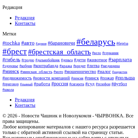
Редакция
Редакция
Контакты
Метки
#беларусь
#авто
#tochka
#барановичи
#берёза
#армия
#брест
#брестская_область
#вело
#германия
#зарплата
#гибель
#дети
#животное
#гродно
#дальнобойщик
#деньга
#контрабанда
#литва
#кража
#кредит
#медицина
#здоровье
#кобрин
#минск
#мошенничество
#налог
#минская_область
#мото
#наркотик
#польша
#пинск
#пожар
#недвижимость
#новости компаний
#пенсия
#россия
#работа
#суд
#футбол
#приговор
#сигарета
#телефон
#пьяный
#школа
Редакция
Контакты
© 2026 - Новости Чашник и Новолукомля - ЧЫРВОНКА. Все
права защищены.
Любое копирование материалов с нашего ресурса разрешается
только с обратной активной ссылкой на страницу статьи.
Все материалы опубликованные на сайте взяты с открытых