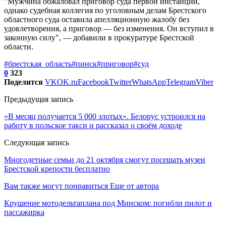
"Мужчина обжаловал приговор суда первой инстанции,
однако судебная коллегия по уголовным делам Брестского
областного суда оставила апелляционную жалобу без
удовлетворения, а приговор — без изменения. Он вступил в
законную силу", — добавили в прокуратуре Брестской
области.
#брестская_область
#пинск
#приговор
#суд
0
323
Поделится
VK
OK.ru
Facebook
Twitter
WhatsApp
Telegram
Viber
Предыдущая запись
«В месяц получается 5 000 злотых». Белорус устроился на
работу в польское такси и рассказал о своём доходе
Следующая запись
Многодетные семьи до 21 октября смогут посещать музеи
Брестской крепости бесплатно
Вам также могут понравиться
Еще от автора
Крушение мотодельтаплана под Минском: погибли пилот и
пассажирка