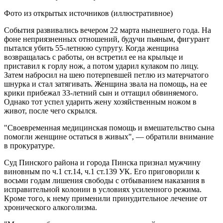
Фото из открытых источников (иллюстративное)
События развивались вечером 22 марта нынешнего года. На
фоне неприязненных отношений, будучи пьяным, фигурант
пытался убить 55-летнюю супругу. Когда женщина
возвращалась с работы, он встретил ее на крыльце и
приставил к горлу нож, а потом ударил кулаком по лицу.
Затем набросил на шею потерпевшей петлю из матерчатого
шнурка и стал затягивать. Женщина звала на помощь, на ее
крики прибежал 33-летний сын и оттащил обвиняемого.
Однако тот успел ударить жену хозяйственным ножом в
живот, после чего скрылся.
"Своевременная медицинская помощь и вмешательство сына
помогли женщине остаться в живых", — обратили внимание
в прокуратуре.
Суд Пинского района и города Пинска признал мужчину
виновным по ч.1 ст.14, ч.1 ст.139 УК. Его приговорили к
восьми годам лишения свободы с отбыванием наказания в
исправительной колонии в условиях усиленного режима.
Кроме того, к нему применили принудительное лечение от
хронического алкоголизма.