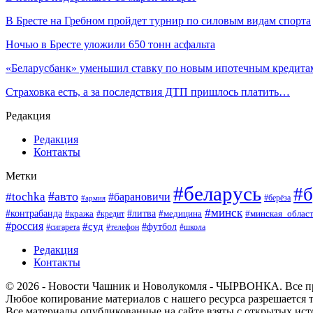
В Бресте на Гребном пройдет турнир по силовым видам спорта
Ночью в Бресте уложили 650 тонн асфальта
«Беларусбанк» уменьшил ставку по новым ипотечным кредит
Страховка есть, а за последствия ДТП пришлось платить…
Редакция
Редакция
Контакты
Метки
#беларусь
#б
#авто
#tochka
#барановичи
#берёза
#армия
#минск
#контрабанда
#литва
#кража
#минская_облас
#кредит
#медицина
#россия
#суд
#футбол
#сигарета
#телефон
#школа
Редакция
Контакты
© 2026 - Новости Чашник и Новолукомля - ЧЫРВОНКА. Все п
Любое копирование материалов с нашего ресурса разрешается т
Все материалы опубликованные на сайте взяты с открытых исто