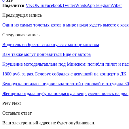
0
319
Поделится
VK
OK.ru
Facebook
Twitter
WhatsApp
Telegram
Viber
Предыдущая запись
Один из самых толстых котов в мире начал худеть вместе с хоз
Следующая запись
Водитель из Бреста столкнулся с мотоциклистом
Вам также могут понравиться
Еще от автора
Крушение мотодельтаплана под Минском: погибли пилот и па
1800 руб. за раз. Белорус собрался с девушкой на концерт в ДК,
Белоруска осталась недовольна золотой цепочкой и отсудила 
Женщина отдала шубу на покраску, а вещь уменьшилась на два
Prev
Next
Оставьте ответ
Ваш электронный адрес не будет опубликован.