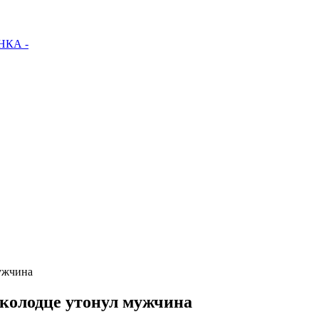
КА -
ужчина
 колодце утонул мужчина