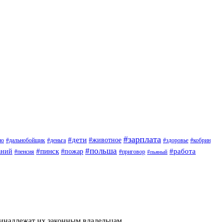
#зарплата
#дети
#животное
но
#дальнобойщик
#деньга
#здоровье
#кобрин
#польша
#пинск
#пожар
#работа
аний
#приговор
#пенсия
#пьяный
ринадлежат их законным владельцам.