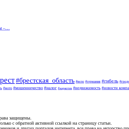
ам –…
рест
#брестская_область
#гибель
#вело
#германия
#грод
#мошенничество
#налог
ть
#недвижимость
#новости комп
#мото
#наркотик
рава защищены.
олько с обратной активной ссылкой на страницу статьи.
чников и других порталов интернета, все права на авторство п