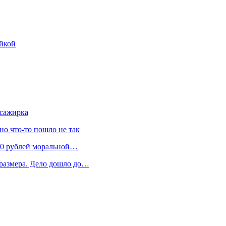
яйкой
ссажирка
 но что-то пошло не так
300 рублей моральной…
 размера. Дело дошло до…