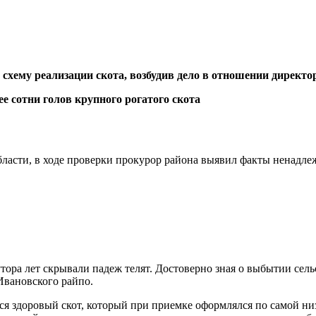
хему реализации скота, возбудив дело в отношении директо
асти, в ходе проверки прокурор района выявил факты ненадлежа
ора лет скрывали падеж телят. Достоверно зная о выбытии сел
Ивановского райпо.
я здоровый скот, который при приемке оформлялся по самой низ