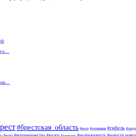
ей
кого…
 пор…
рест
#брестская_область
#гибель
#вело
#германия
#грод
#мошенничество
#налог
ть
#недвижимость
#новости комп
#мото
#наркотик