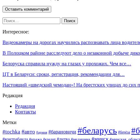
Интересное:
Видеокамеры на дорогах научились распознавать лица водител
В Полоцком районе расследуют дело о незаконной добыче ди
Белоруска справила нужду на глазах у прохожих. Чем все…
ЦТ в Беларуси: сроки, регистрация, рекомендации для…
Настоящий «шведский чемодан»! На брестских улицах до сих
Редакция
Редакция
Контакты
Метки
#беларусь
#б
#авто
#tochka
#барановичи
#берёза
#армия
#минск
#контрабанда
#литва
#кража
#минская_облас
#кредит
#медицина