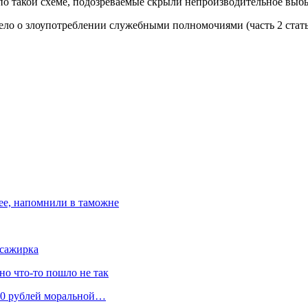
о такой схеме, подозреваемые скрыли непроизводительное выбыт
дело о злоупотреблении служебными полномочиями (часть 2 стат
ree, напомнили в таможне
ссажирка
 но что-то пошло не так
300 рублей моральной…