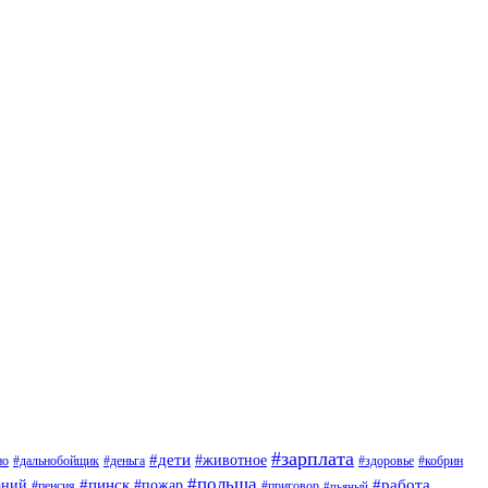
#зарплата
#дети
#животное
но
#дальнобойщик
#деньга
#здоровье
#кобрин
#польша
#пинск
#пожар
#работа
аний
#приговор
#пенсия
#пьяный