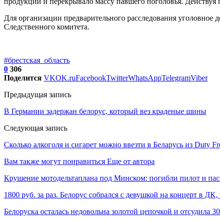
продукции и перекрывало массу павшего поголовья. Действуя п
Для организации предварительного расследования уголовное 
Следственного комитета.
#брестская_область
0
306
Поделится
VK
OK.ru
Facebook
Twitter
WhatsApp
Telegram
Viber
Предыдущая запись
В Германии задержан белорус, который вез краденые шины
Следующая запись
Сколько алкоголя и сигарет можно ввезти в Беларусь из Duty F
Вам также могут понравиться
Еще от автора
Крушение мотодельтаплана под Минском: погибли пилот и па
1800 руб. за раз. Белорус собрался с девушкой на концерт в ДК,
Белоруска осталась недовольна золотой цепочкой и отсудила 