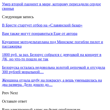
Умер второй пациент в мире, которому пересадили сердце
свиньи
Следующая запись
В Бресте стартует отбор на «Славянский базар»
Вам также могут понравиться
Еще от автора
Крушение мотодельтаплана под Минском: погибли пилот и
пассажирка
1800 руб. за раз. Белорус собрался с девушкой на концерт в
ДК, но что-то пошло не так
Белоруска осталась недовольна золотой цепочкой и отсудила
300 рублей моральной…
Женщина отдала шубу на покраску, а вещь уменьшилась на
два размера. Дело дошло до…
Prev
Next
Оставьте ответ
Ваш электронный адрес не будет опубликован.