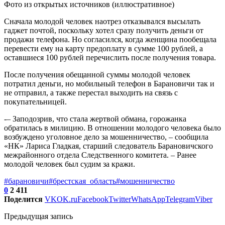
Фото из открытых источников (иллюстративное)
Сначала молодой человек наотрез отказывался высылать
гаджет почтой, поскольку хотел сразу получить деньги от
продажи телефона. Но согласился, когда женщина пообещала
перевести ему на карту предоплату в сумме 100 рублей, а
оставшиеся 100 рублей перечислить после получения товара.
После получения обещанной суммы молодой человек
потратил деньги, но мобильный телефон в Барановичи так и
не отправил, а также перестал выходить на связь с
покупательницей.
-– Заподозрив, что стала жертвой обмана, горожанка
обратилась в милицию. В отношении молодого человека было
возбуждено уголовное дело за мошенничество, – сообщила
«НК» Лариса Гладкая, старший следователь Барановичского
межрайонного отдела Следственного комитета. – Ранее
молодой человек был судим за кражи.
#барановичи
#брестская_область
#мошенничество
0
2 411
Поделится
VK
OK.ru
Facebook
Twitter
WhatsApp
Telegram
Viber
Предыдущая запись