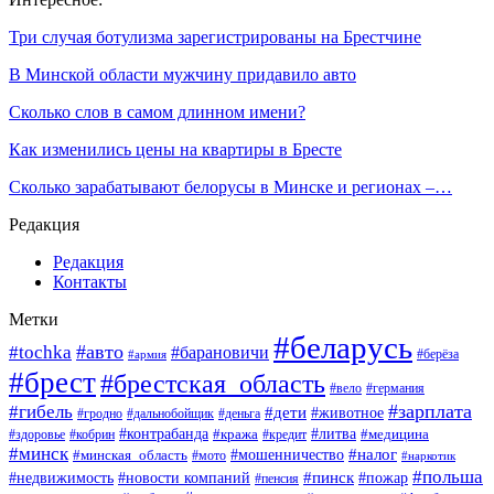
Три случая ботулизма зарегистрированы на Брестчине
В Минской области мужчину придавило авто
Сколько слов в самом длинном имени?
Как изменились цены на квартиры в Бресте
Сколько зарабатывают белорусы в Минске и регионах –…
Редакция
Редакция
Контакты
Метки
#беларусь
#авто
#tochka
#барановичи
#берёза
#армия
#брест
#брестская_область
#вело
#германия
#зарплата
#гибель
#дети
#животное
#гродно
#дальнобойщик
#деньга
#контрабанда
#литва
#кража
#кредит
#медицина
#здоровье
#кобрин
#минск
#мошенничество
#налог
#минская_область
#мото
#наркотик
#польша
#пинск
#пожар
#недвижимость
#новости компаний
#пенсия