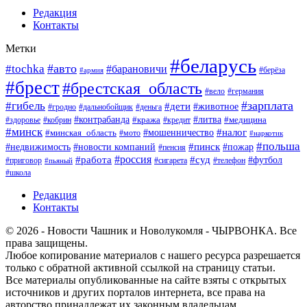
Редакция
Контакты
Метки
#беларусь
#авто
#tochka
#барановичи
#берёза
#армия
#брест
#брестская_область
#вело
#германия
#зарплата
#гибель
#дети
#животное
#гродно
#дальнобойщик
#деньга
#контрабанда
#литва
#кража
#кредит
#медицина
#здоровье
#кобрин
#минск
#мошенничество
#налог
#минская_область
#мото
#наркотик
#польша
#пинск
#пожар
#недвижимость
#новости компаний
#пенсия
#россия
#работа
#суд
#футбол
#приговор
#сигарета
#телефон
#пьяный
#школа
Редакция
Контакты
© 2026 - Новости Чашник и Новолукомля - ЧЫРВОНКА. Все
права защищены.
Любое копирование материалов с нашего ресурса разрешается
только с обратной активной ссылкой на страницу статьи.
Все материалы опубликованные на сайте взяты с открытых
источников и других порталов интернета, все права на
авторство принадлежат их законным владельцам.