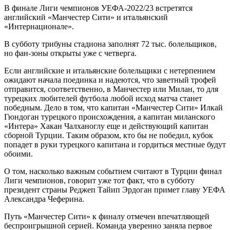
В финале Лиги чемпионов УЕФА-2022/23 встретятся
английский «Манчестер Сити» и итальянский
«Интернационале».
В субботу трибуны стадиона заполнят 72 тыс. болельщиков,
но фан-зоны открыты уже с четверга.
Если английские и итальянские болельщики с нетерпением
ожидают начала поединка и надеются, что заветный трофей
отправится, соответственно, в Манчестер или Милан, то для
турецких любителей футбола любой исход матча станет
победным. Дело в том, что капитан «Манчестер Сити» Илкай
Гюндоган турецкого происхождения, а капитан миланского
«Интера» Хакан Чалханоглу еще и действующий капитан
сборной Турции. Таким образом, кто бы не победил, кубок
попадет в руки турецкого капитана и гордиться местные будут
обоими.
О том, насколько важным событием считают в Турции финал
Лиги чемпионов, говорит уже тот факт, что в субботу
президент страны Реджеп Тайип Эрдоган примет главу УЕФА
Александра Чеферина.
Путь «Манчестер Сити» к финалу отмечен впечатляющей
беспроигрышной серией. Команда уверенно заняла первое