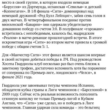
место в своей группе, в которую входили немецкая
«Боруссия» из Дортмунда, испанская «Севилья» и датский
«Копенгаген». В 1/8 финала «Сити» доминировал над
немецкой дружиной «Ред Булл Лейпциг», забив семь голов в
двух матчах. В четвертьфинальном поединке против
мюнхенской «Баварии» они одержали убедительную
домашнюю победу со счетом 3:0. В полуфинале «горожане»
встретились с непобедимым, казалось бы, мадридским
«Реалом» в матче-реванше прошлогодней встречи. В итоге
искрометная игра «Сити» во втором матче привела к громкой
победе с общим счетом 5: 1.
Для «Манчестер Сити» этот финал является шансом впервые
в своей истории добиться победы в ЛЧ. Под руководством
Хосепа Гвардиолы клуб несколько раз был очень близок к
заветному трофею, достаточно вспомнить хотя бы поражение
от соперника по Премьер-лиге, лондонского «Челси», в
финале 2021 года.
Гвардиола уже завоевывал титулы чемпиона Испании,
обладателя кубка страны и Лиги чемпионов с «Барселоной» в
2009 году. Сейчас есть реальная возможность пополнить
сезонную копилку не только Премьер-лигой и Кубком
Англии, что «Сити» уже сделал, но и победить в Лиге
чемпионов. Главная ударная сила команды – это бельгиец