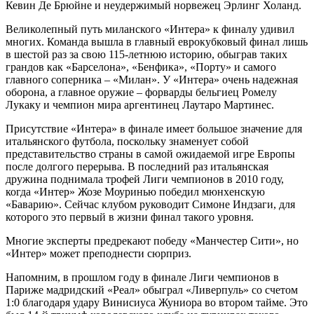
Кевин Де Брюйне и неудержимый норвежец Эрлинг Холанд.
Великолепный путь миланского «Интера» к финалу удивил
многих. Команда вышла в главный еврокубковый финал лишь
в шестой раз за свою 115-летнюю историю, обыграв таких
грандов как «Барселона», «Бенфика», «Порту» и самого
главного соперника – «Милан». У «Интера» очень надежная
оборона, а главное оружие – форварды бельгиец Ромелу
Лукаку и чемпион мира аргентинец Лаутаро Мартинес.
Присутствие «Интера» в финале имеет большое значение для
итальянского футбола, поскольку знаменует собой
представительство страны в самой ожидаемой игре Европы
после долгого перерыва. В последний раз итальянская
дружина поднимала трофей Лиги чемпионов в 2010 году,
когда «Интер» Жозе Моуринью победил мюнхенскую
«Баварию». Сейчас клубом руководит Симоне Индзаги, для
которого это первый в жизни финал такого уровня.
Многие эксперты предрекают победу «Манчестер Сити», но
«Интер» может преподнести сюрприз.
Напомним, в прошлом году в финале Лиги чемпионов в
Париже мадридский «Реал» обыграл «Ливерпуль» со счетом
1:0 благодаря удару Винисиуса Жуниора во втором тайме. Это