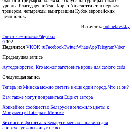
был 14-й триумф королевского клуба на турнирах такого
уровня. Благодаря победе, Карло Анчелотти стал первым
тренером, четырежды выигравшим Кубок европейских
чемпионов.
Источник:
onlinebrest.by
#лига_чемпионов
#футбол
0
302
Поделится
VK
OK.ru
Facebook
Twitter
WhatsApp
Telegram
Viber
Предыдущая запись
Аутодонорство. Кто может заготовить кровь для самого себя
Следующая запись
Теперь из Минска можно слетать в еще один город. Что за он?
Вам также могут понравиться
Еще от автора
Хоккейное сообщество Беларуси возложило цветы к
Монументу Победы в Минске
Без йоги и фитнеса: в Беларуси меняют правила для
спортуслуг – выживут не все