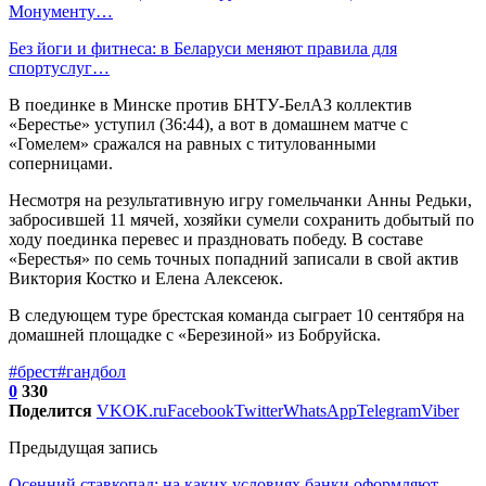
Монументу…
Без йоги и фитнеса: в Беларуси меняют правила для
спортуслуг…
В поединке в Минске против БНТУ-БелАЗ коллектив
«Берестье» уступил (36:44), а вот в домашнем матче с
«Гомелем» сражался на равных с титулованными
соперницами.
Несмотря на результативную игру гомельчанки Анны Редьки,
забросившей 11 мячей, хозяйки сумели сохранить добытый по
ходу поединка перевес и праздновать победу. В составе
«Берестья» по семь точных попадний записали в свой актив
Виктория Костко и Елена Алексеюк.
В следующем туре брестская команда сыграет 10 сентября на
домашней площадке с «Березиной» из Бобруйска.
#брест
#гандбол
0
330
Поделится
VK
OK.ru
Facebook
Twitter
WhatsApp
Telegram
Viber
Предыдущая запись
Осенний ставкопад: на каких условиях банки оформляют