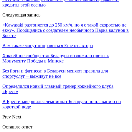
кредиты этой осенью
Следующая запись
«Kawasaki разгоняется до 250 км/ч, но я с такой скоростью не
езжу». Пообщались с создателем необычного Парка валунов в
Бресте
Вам также могут понравиться
Еще от автора
Хоккейное сообщество Беларуси возложило цветы к
Монументу Победы в Минске
Без йоги и фитнеса: в Беларуси меняют правила для
спортуслуг – выживут не все
Определился новый главный тренер хоккейного клуба
«Брест»
В Бресте завершился чемпионат Беларуси по плаванию на
короткой воде
Prev
Next
Оставьте ответ