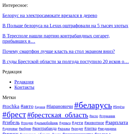
Интересное:
Белорус на электросамокате врезался в дерево
В Польше белоруса на Lexus оштрафовали на 5 тысяч злотых
В Тересполе нашли партию контрабандных сигарет,
прибывших в…
Почему смартфон лучше класть на стол экраном вниз?
В суды Брестской области за полгода поступило 20 исков о…
Редакция
Редакция
Контакты
Метки
#беларусь
#авто
#tochka
#барановичи
#берёза
#армия
#брест
#брестская_область
#вело
#германия
#зарплата
#гибель
#дети
#животное
#гродно
#дальнобойщик
#деньга
#контрабанда
#литва
#кража
#кредит
#медицина
#здоровье
#кобрин
#минск
#мошенничество
#налог