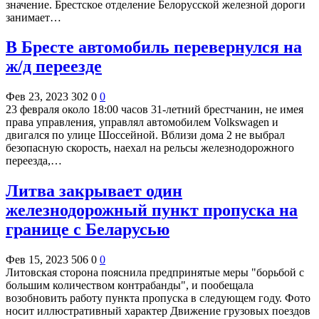
значение. Брестское отделение Белорусской железной дороги
занимает…
В Бресте автомобиль перевернулся на
ж/д переезде
Фев 23, 2023
302
0
0
23 февраля около 18:00 часов 31-летний брестчанин, не имея
права управления, управлял автомобилем Volkswagen и
двигался по улице Шоссейной. Вблизи дома 2 не выбрал
безопасную скорость, наехал на рельсы железнодорожного
переезда,…
Литва закрывает один
железнодорожный пункт пропуска на
границе с Беларусью
Фев 15, 2023
506
0
0
Литовская сторона пояснила предпринятые меры "борьбой с
большим количеством контрабанды", и пообещала
возобновить работу пункта пропуска в следующем году. Фото
носит иллюстративный характер Движение грузовых поездов