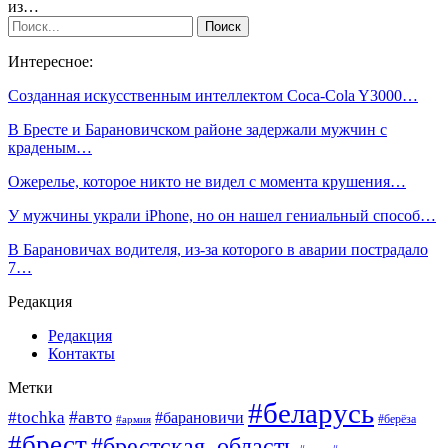
из…
Интересное:
Созданная искусственным интеллектом Coca-Cola Y3000…
В Бресте и Барановичском районе задержали мужчин с
краденым…
Ожерелье, которое никто не видел с момента крушения…
У мужчины украли iPhone, но он нашел гениальный способ…
В Барановичах водителя, из-за которого в аварии пострадало
7…
Редакция
Редакция
Контакты
Метки
#беларусь
#авто
#tochka
#барановичи
#берёза
#армия
#брест
#брестская_область