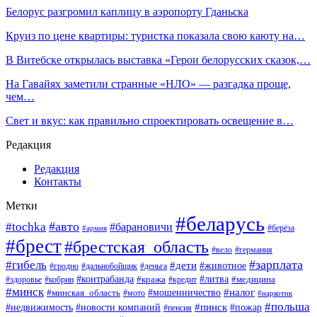
Белорус разгромил каплицу в аэропорту Гданьска
Круиз по цене квартиры: туристка показала свою каюту на…
В Витебске открылась выставка «Герои белорусских сказок,…
На Гавайях заметили странные «НЛО» — разгадка проще,
чем…
Свет и вкус: как правильно спроектировать освещение в…
Редакция
Редакция
Контакты
Метки
#беларусь
#авто
#tochka
#барановичи
#берёза
#армия
#брест
#брестская_область
#вело
#германия
#зарплата
#гибель
#дети
#животное
#гродно
#дальнобойщик
#деньга
#контрабанда
#литва
#кража
#кредит
#медицина
#здоровье
#кобрин
#минск
#мошенничество
#налог
#минская_область
#мото
#наркотик
#польша
#пинск
#пожар
#недвижимость
#новости компаний
#пенсия