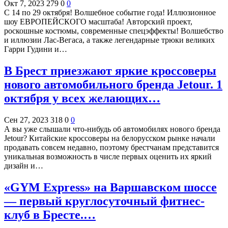
Окт 7, 2023
279
0
0
С 14 по 29 октября! Волшебное событие года! Иллюзионное
шоу ЕВРОПЕЙСКОГО масштаба! Авторский проект,
роскошные костюмы, современные спецэффекты! Волшебство
и иллюзии Лас-Вегаса, а также легендарные трюки великих
Гарри Гудини и…
В Брест приезжают яркие кроссоверы
нового автомобильного бренда Jetour. 1
октября у всех желающих…
Сен 27, 2023
318
0
0
А вы уже слышали что-нибудь об автомобилях нового бренда
Jetour? Китайские кроссоверы на белорусском рынке начали
продавать совсем недавно, поэтому брестчанам представится
уникальная возможность в числе первых оценить их яркий
дизайн и…
«GYM Express» на Варшавском шоссе
— первый круглосуточный фитнес-
клуб в Бресте.…