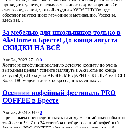
приводят к успеху, и этому есть живое подтверждение. Эта
статья о чудесной, уютной студии «AVOSTUDIO», где
обретают внутреннюю гармонию и мотивацию. Уверены,
здесь вы…
За мебелью для школьников только в
AksHome в Бресте! До конца августа
СКИДКИ НА ВСЁ
Авг 24, 2023
271
0
0
Хотите многофункциональную детскую комнату по очень
выгодным ценам? Успейте заглянуть в AksHome до конца
августа! До 31 августа AKSHOME ДАРИТ СКИДКИ на ВСЁ!
Более 180 моделей детских кресел, письменных…
Осенний кофейный фестиваль PRO
COFFEE в Бресте
Авг 23, 2023
303
0
0
Приглашаем присоединиться к самому масштабному событию
этой осени! С 7 по 24 сентября пройдет осенний кофейный
фестиваль PRO COFFEE. Фестиваль будет проходить в 6