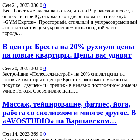
Сен 21, 2023
386
0
0
Весь Брест уже наслышан о том, что на Варшавском шоссе, в
бизнес-центре IQ, открыл свои двери новый фитнес-клуб
«GYM Express». Просторный, стильный и ультрасовременный
- он стал настоящим украшением юго-западной части
города…
В центре Бреста на 20% рухнули цены
на новые квартиры. Цены вас удивят
Сен 20, 2023
303
0
0
Застройщик «Полесьежилстрой» на 20% снизил цены на
готовые квартиры в центре Бреста. Сэкономить можно на
покупке «двушек» и «трешек» в недавно построенном доме на
улице Гоголя. Сверхнизкие цены…
Массаж, тейпирование, фитнес, йога,
работа со сколиозом и многое другое. В
«AVOSTUDIO» на Варшавском…
Сен 14, 2023
369
0
0
Стремление, сила воли и любовь к жизни совершенно точно