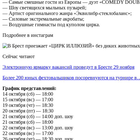
— Самые смешные гости из Европы — дуэт «COMEDY DOUB
— Шоу светящихся мыльных пузырей;
— Артист оригинального жанра «Эквилибр-стеклобаланс»;
— Силовые экстремальные акробаты;
— Воздушные гимнасты под куполом цирка.
Подробнее в инстаграм
Сейчас читают
Электронную ярмарку вакансий проведут в Бресте 29 ноября
Более 200 юных фехтовальщиков посоревнуются на турнире в
График представлений:
14 октября (сб) — 18:00
15 октября (вс) — 17:00
19 октября (чт) — 18:30
20 октября (пт) — 18:30
21 октября (сб) — 14:00 доп. шоу
21 октября (сб) — 18:00
22 октября (вс) — 13:00 доп. шоу
22 октября (вс) — 17:00
26 октября (чт) — 18:30 доп. шоу