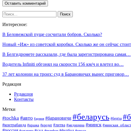
Интересное:
В Беловежской пуще сосчитали бобров. Сколько?
Новый «Иж» из советской коробки. Сколько же он сейчас стоит
В Белгидромете рассказали, где была зарегистрирована самая…
Водитель Infiniti обгонял на скорости 156 км/ч и влетел во…
37 лет колонии на троих: суд в Барановичах вынес приговор…
Редакция
Редакция
Контакты
Метки
#беларусь
#б
#авто
#tochka
#барановичи
#берёза
#армия
#минск
#контрабанда
#литва
#кража
#минская_облас
#кредит
#медицина
#россия
#суд
#футбол
#сигарета
#телефон
#школа