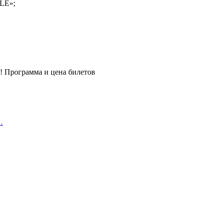
LE»;
…