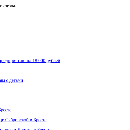
исчезла!
предприятию на 18 000 рублей
ям с детьми
Бресте
це Сябровской в Бресте
 площади Ленина в Бресте