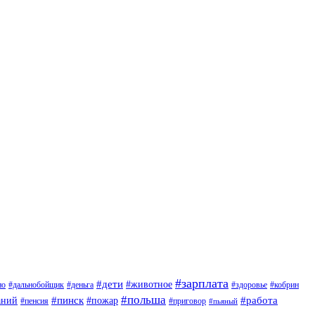
#зарплата
#дети
#животное
но
#дальнобойщик
#деньга
#здоровье
#кобрин
#польша
#пинск
#пожар
#работа
аний
#приговор
#пенсия
#пьяный