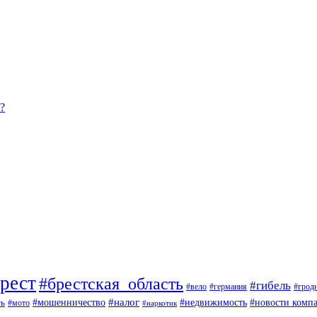
?
рест
#брестская_область
#гибель
#вело
#германия
#грод
#мошенничество
#налог
ть
#недвижимость
#новости комп
#мото
#наркотик