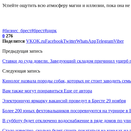
Успейте ощутить всю атмосферу магии и иллюзии, пока она не 
#бизнес_брест
#брест
#цирк
0
276
Поделится
VK
OK.ru
Facebook
Twitter
WhatsApp
Telegram
Viber
Предыдущая запись
Ставки до суда довели. Заведующий складом причинил ущерб 
Следующая запись
Кинолог назвала породы собак, которых не стоит заводить семь
Вам также могут понравиться
Еще от автора
Электронную ярмарку вакансий проведут в Бресте 29 ноября
Более 200 юных фехтовальщиков посоревнуются на турнире в 
В субботу будет отключено водоснабжение в ряде домов по ули
Стало известно, сколько будет стоить покататься на коньках на