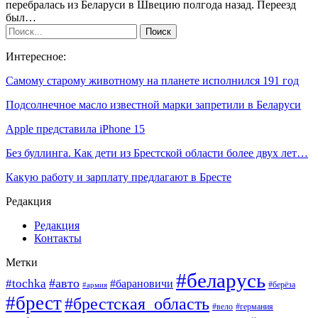
перебралась из Беларуси в Швецию полгода назад. Переезд
был…
Интересное:
Самому старому животному на планете исполнился 191 год
Подсолнечное масло известной марки запретили в Беларуси
Apple представила iPhone 15
Без буллинга. Как дети из Брестской области более двух лет…
Какую работу и зарплату предлагают в Бресте
Редакция
Редакция
Контакты
Метки
#беларусь
#авто
#tochka
#барановичи
#берёза
#армия
#брест
#брестская_область
#вело
#германия