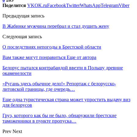
Поделится
VK
OK.ru
Facebook
Twitter
WhatsApp
Telegram
Viber
Предыдущая запись
В Жабинке мужчина перебрал и стал душить жену
Следующая запись
О последствиях непогоды в Брестской области
Вам также могут понравиться
Еще от автора
Белорус пытался контрабандой ввезти в Польшу древние
окаменелости
«Ругань здесь обычное дело!» Репортаж с белорусско-
литовской границы, где очередь…
Еще одна туристическая страна может упростить выдачу виз
для белорусов
Груз, которого как бы не было, обнаружили брестские
таможенники в пункте пропуска…
Prev
Next