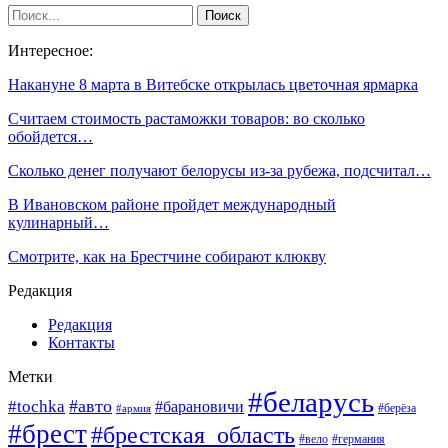
Интересное:
Накануне 8 марта в Витебске открылась цветочная ярмарка
Cчитаем стоимость растаможки товаров: во сколько
обойдется…
Сколько денег получают белорусы из-за рубежа, подсчитал…
В Ивановском районе пройдет международный
кулинарный…
Смотрите, как на Брестчине собирают клюкву
Редакция
Редакция
Контакты
Метки
#беларусь
#авто
#tochka
#барановичи
#берёза
#армия
#брест
#брестская_область
#вело
#германия