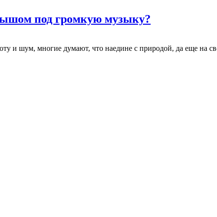
олышом под громкую музыку?
ту и шум, многие думают, что наедине с природой, да еще на сво