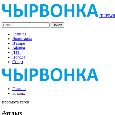
ЧЫРВОН
Главная
Экономика
В мире
Афиша
ДТП
Погода
Спорт
Главная
#отдых
просмотр тегов
#отдых