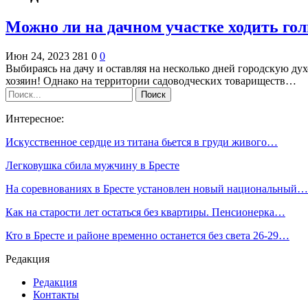
Можно ли на дачном участке ходить г
Июн 24, 2023
281
0
0
Выбираясь на дачу и оставляя на несколько дней городскую духо
хозяин! Однако на территории садоводческих товариществ…
Интересное:
Искусственное сердце из титана бьется в груди живого…
Легковушка сбила мужчину в Бресте
На соревнованиях в Бресте установлен новый национальный…
Как на старости лет остаться без квартиры. Пенсионерка…
Кто в Бресте и районе временно останется без света 26-29…
Редакция
Редакция
Контакты