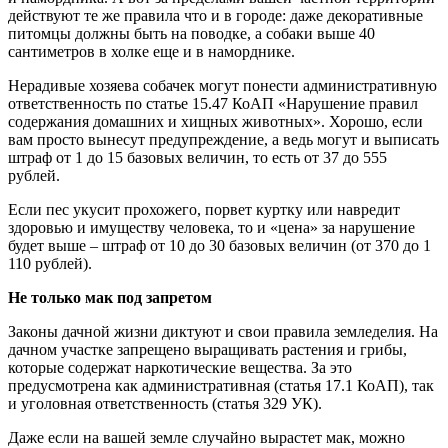
действуют те же правила что и в городе: даже декоративные
питомцы должны быть на поводке, а собаки выше 40
сантиметров в холке еще и в наморднике.
Нерадивые хозяева собачек могут понести административную
ответственность по статье 15.47 КоАП «Нарушение правил
содержания домашних и хищных животных». Хорошо, если
вам просто вынесут предупреждение, а ведь могут и выписать
штраф от 1 до 15 базовых величин, то есть от 37 до 555
рублей.
Если пес укусит прохожего, порвет куртку или навредит
здоровью и имуществу человека, то и «цена» за нарушение
будет выше – штраф от 10 до 30 базовых величин (от 370 до 1
110 рублей).
Не только мак под запретом
Законы дачной жизни диктуют и свои правила земледелия. На
дачном участке запрещено выращивать растения и грибы,
которые содержат наркотические вещества. За это
предусмотрена как административная (статья 17.1 КоАП), так
и уголовная ответственность (статья 329 УК).
Даже если на вашей земле случайно вырастет мак, можно