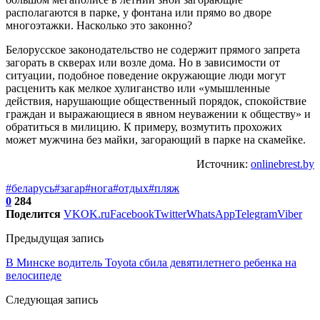
располагаются в парке, у фонтана или прямо во дворе
многоэтажки. Насколько это законно?
Белорусское законодательство не содержит прямого запрета
загорать в скверах или возле дома. Но в зависимости от
ситуации, подобное поведение окружающие люди могут
расценить как мелкое хулиганство или «умышленные
действия, нарушающие общественный порядок, спокойствие
граждан и выражающиеся в явном неуважении к обществу» и
обратиться в милицию. К примеру, возмутить прохожих
может мужчина без майки, загорающий в парке на скамейке.
Источник:
onlinebrest.by
#беларусь
#загар
#нога
#отдых
#пляж
0
284
Поделится
VK
OK.ru
Facebook
Twitter
WhatsApp
Telegram
Viber
Предыдущая запись
В Минске водитель Toyota сбила девятилетнего ребенка на
велосипеде
Следующая запись