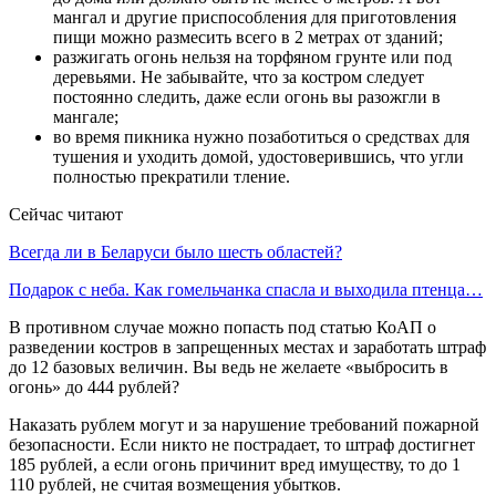
мангал и другие приспособления для приготовления
пищи можно размесить всего в 2 метрах от зданий;
разжигать огонь нельзя на торфяном грунте или под
деревьями. Не забывайте, что за костром следует
постоянно следить, даже если огонь вы разожгли в
мангале;
во время пикника нужно позаботиться о средствах для
тушения и уходить домой, удостоверившись, что угли
полностью прекратили тление.
Сейчас читают
Всегда ли в Беларуси было шесть областей?
Подарок с неба. Как гомельчанка спасла и выходила птенца…
В противном случае можно попасть под статью КоАП о
разведении костров в запрещенных местах и заработать штраф
до 12 базовых величин. Вы ведь не желаете «выбросить в
огонь» до 444 рублей?
Наказать рублем могут и за нарушение требований пожарной
безопасности. Если никто не пострадает, то штраф достигнет
185 рублей, а если огонь причинит вред имуществу, то до 1
110 рублей, не считая возмещения убытков.