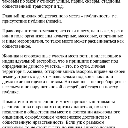
таковым по закону относят улицы, парки, скверы, стадионы,
общественный транспорт и т.д.
Главный признак общественного места – публичность, т.е.
присутствие публики (людей).
Правоохранители отмечают, что если в лесу, на пляже, у реки
или в поле организованы культурные, массовые, спортивные
и иные мероприятия, то такое место может расцениваться как
общественное.
Жилища и огороженные участки местности, прилегающие к
индивидуальной застройке, что в принципе подпадает под
определение дачного участка, – это, по сути, личная
территория. Хозяева, отгородившись забором, вправе на своей
земле устроить отдых с «шашлычком под коньячок» или
дружеские посиделки с пивом. Но главное – не переборщить с
весельем и не нарушить покой соседей, действуя на потеху
публике.
Помните: к ответственности могут привлечь не только за
распитие пива и крепких спиртных напитков, но и за
появление в общественном месте в состоянии алкогольного
опьянения, оскорбляющем человеческое достоинство и
общественную нравственность. Если уж с размахом
отдохнули, то не стоит гулять по улицам дачного поселка,