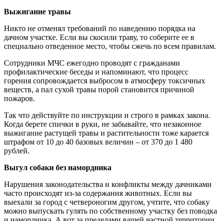
Выжигание травы
Никто не отменял требований по наведению порядка на
дачном участке. Если вы скосили траву, то соберите ее в
специально отведенное место, чтобы сжечь по всем правилам.
Сотрудники МЧС ежегодно проводят с гражданами
профилактические беседы и напоминают, что процесс
горения сопровождается выбросом в атмосферу токсичных
веществ, а пал сухой травы порой становится причиной
пожаров.
Так что действуйте по инструкции и строго в рамках закона.
Когда берете спички в руки, не забывайте, что незаконное
выжигание растущей травы и растительности тоже карается
штрафом от 10 до 40 базовых величин – от 370 до 1 480
рублей.
Выгул собаки без намордника
Нарушения законодательства и конфликты между дачниками
часто происходят из-за содержания животных. Если вы
выехали за город с четвероногим другом, учтите, что собаку
можно выпускать гулять по собственному участку без поводка
и намордника. А вот за пределами вашей частной территории