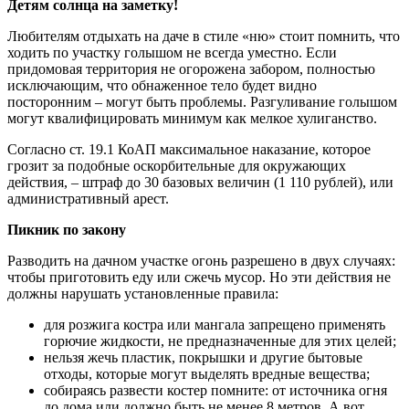
Детям солнца на заметку!
Любителям отдыхать на даче в стиле «ню» стоит помнить, что
ходить по участку голышом не всегда уместно. Если
придомовая территория не огорожена забором, полностью
исключающим, что обнаженное тело будет видно
посторонним – могут быть проблемы. Разгуливание голышом
могут квалифицировать минимум как мелкое хулиганство.
Согласно ст. 19.1 КоАП максимальное наказание, которое
грозит за подобные оскорбительные для окружающих
действия, – штраф до 30 базовых величин (1 110 рублей), или
административный арест.
Пикник по закону
Разводить на дачном участке огонь разрешено в двух случаях:
чтобы приготовить еду или сжечь мусор. Но эти действия не
должны нарушать установленные правила:
для розжига костра или мангала запрещено применять
горючие жидкости, не предназначенные для этих целей;
нельзя жечь пластик, покрышки и другие бытовые
отходы, которые могут выделять вредные вещества;
собираясь развести костер помните: от источника огня
до дома или должно быть не менее 8 метров. А вот