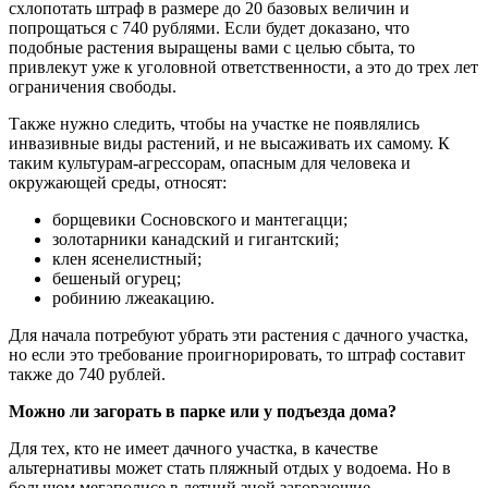
схлопотать штраф в размере до 20 базовых величин и
попрощаться с 740 рублями. Если будет доказано, что
подобные растения выращены вами с целью сбыта, то
привлекут уже к уголовной ответственности, а это до трех лет
ограничения свободы.
Также нужно следить, чтобы на участке не появлялись
инвазивные виды растений, и не высаживать их самому. К
таким культурам-агрессорам, опасным для человека и
окружающей среды, относят:
борщевики Сосновского и мантегацци;
золотарники канадский и гигантский;
клен ясенелистный;
бешеный огурец;
робинию лжеакацию.
Для начала потребуют убрать эти растения с дачного участка,
но если это требование проигнорировать, то штраф составит
также до 740 рублей.
Можно ли загорать в парке или у подъезда дома?
Для тех, кто не имеет дачного участка, в качестве
альтернативы может стать пляжный отдых у водоема. Но в
большом мегаполисе в летний зной загорающие