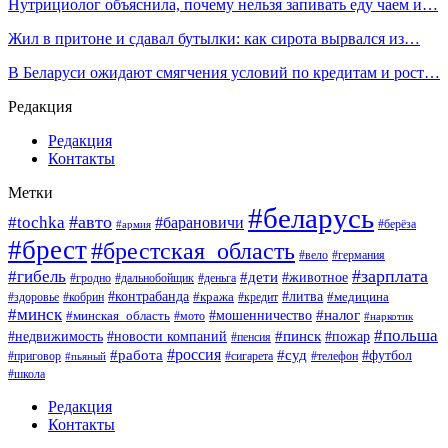
Нутрициолог объяснила, почему нельзя запивать еду чаем и…
Жил в притоне и сдавал бутылки: как сирота вырвался из…
В Беларуси ожидают смягчения условий по кредитам и рост…
Редакция
Редакция
Контакты
Метки
#беларусь
#авто
#tochka
#барановичи
#берёза
#армия
#брест
#брестская_область
#вело
#германия
#зарплата
#гибель
#дети
#животное
#гродно
#дальнобойщик
#деньга
#контрабанда
#литва
#кража
#кредит
#медицина
#здоровье
#кобрин
#минск
#мошенничество
#налог
#минская_область
#мото
#наркотик
#польша
#пинск
#пожар
#недвижимость
#новости компаний
#пенсия
#россия
#работа
#суд
#футбол
#приговор
#сигарета
#телефон
#пьяный
#школа
Редакция
Контакты