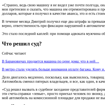
«Странно, ведь свою машину я не видел уже почти полгода, она
мои претензии и сказать, что машина им отремонтирована и про
долларов, которые я получил в качестве аванса, это и есть ст
В течение месяца Дмитрий получил еще два штрафа за превыше
верно, ответственность при фиксации нарушений в автоматиче
Это стало последний каплей: при помощи адвоката мужчина обр
Что решил суд?
Сейчас читают
В Барановичах продается машина по цене дома: что в ней…
В метро стали уделять больше внимания оплате багажа. Кому 
Дело двигалось медленно, поскольку, как выяснилось, товари
Автомобиль сменил пятерых владельцев, и все, как один, в ка
«Суд решил вызвать в судебное заседание представителей фирм
эти счета-справки «левые», просто приехал человек по звонку
мой автомобиль на комиссионной площадке для продажи не вы