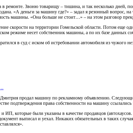
 в ремонте. Звоню товарищу – тишина, и так несколько дней, по
дана. «А деньги за машину где?» – задал я резонный вопрос, на 
оимость машины. «Она больше не стоит…» – на этом разговор прек
ние скорости на территории Гомельской области. Потом еще оди
ском режиме несет собственник машины, а по их базе данных с
атился в суд с иском об истребовании автомобиля из чужого не
и…
щ Дмитрия продал машину по рекламному объявлению. Следующий 
честве подтверждения права собственности на машину ссылались
 и ИП, которые были указаны в качестве продавцов (автохаусов.
, документ выписал и уехал. Никаких обязательных в таких случ
ставлялся».