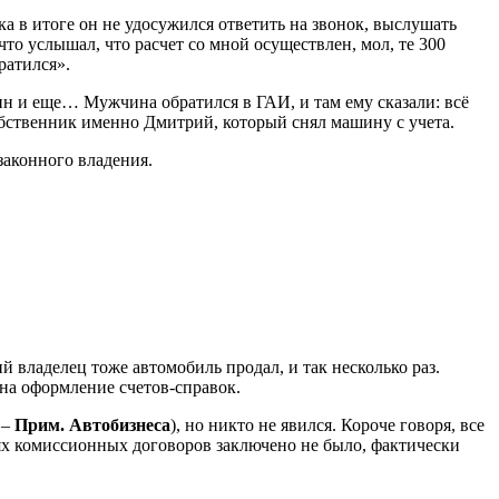
ка в итоге он не удосужился ответить на звонок, выслушать
что услышал, что расчет со мной осуществлен, мол, те 300
ратился».
н и еще… Мужчина обратился в ГАИ, и там ему сказали: всё
обственник именно Дмитрий, который снял машину с учета.
законного владения.
владелец тоже автомобиль продал, и так несколько раз.
 на оформление счетов-справок.
 –
Прим. Автобизнеса
), но никто не явился. Короче говоря, все
аях комиссионных договоров заключено не было, фактически