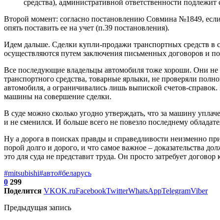
средства), административной ответственности подлежит с
Второй момент: согласно постановлению Совмина №1849, если
опять поставить ее на учет (п.39 постановления).
Идем дальше. Сделки купли-продажи транспортных средств в 
осуществляются путем заключения письменных договоров и по
Все последующие владельцы автомобиля тоже хороши. Они не у
транспортного средства, товарные ярлыки, не проверяли полн
автомобиля, а ограничивались лишь выпиской счетов-справок.
машины на совершение сделки.
В суде можно сколько угодно утверждать, что за машину уплач
и не сменился. И больше всего не повезло последнему обладате
Ну а дорога в поисках правды и справедливости неизменно прив
порой долго и дорого, и что самое важное – доказательства до
это для суда не представит труда. Он просто затребует договор 
#mitsubishi
#авто
#беларусь
0
299
Поделится
VK
OK.ru
Facebook
Twitter
WhatsApp
Telegram
Viber
Предыдущая запись