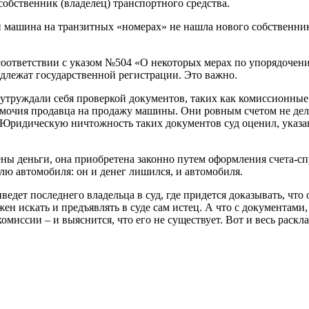
обственник (владелец) транспортного средства.
 машина на транзитных «номерах» не нашла нового собственника
соответствии с указом №504 «О некоторых мерах по упорядочен
длежат государственной регистрации. Это важно.
труждали себя проверкой документов, таких как комиссионные 
омочия продавца на продажу машины. Они ровным счетом не дела
 Юридическую ничтожность таких документов суд оценил, указав
ены деньги, она приобретена законно путем оформления счета-с
лю автомобиля: он и денег лишился, и автомобиля.
едет последнего владельца в суд, где придется доказывать, что 
лжен искать и предъявлять в суде сам истец. А что с документам
комиссии – и выяснится, что его не существует. Вот и весь раскла