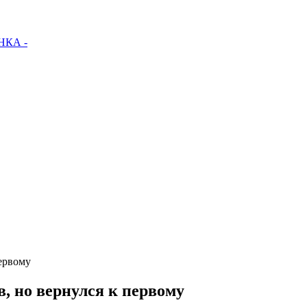
КА -
ервому
, но вернулся к первому