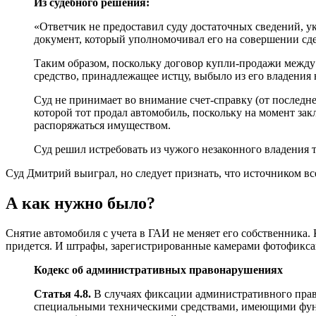
Из судебного решения:
«Ответчик не предоставил суду достаточных сведений, у
документ, который уполномочивал его на совершении сде
Таким образом, поскольку договор купли-продажи между 
средство, принадлежащее истцу, выбыло из его владения 
Суд не принимает во внимание счет-справку (от последне
которой тот продал автомобиль, поскольку на момент зак
распоряжаться имуществом.
Суд решил истребовать из чужого незаконного владения тр
Суд Дмитрий выиграл, но следует признать, что источником все
А как нужно было?
Снятие автомобиля с учета в ГАИ не меняет его собственника. 
придется. И штрафы, зарегистрированные камерами фотофиксац
Кодекс об административных правонарушениях
Статья 4.8.
В случаях фиксации административного прав
специальными техническими средствами, имеющими функ