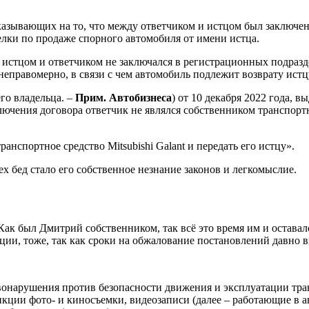
казывающих на то, что между ответчиком и истцом был заключен
лки по продаже спорного автомобиля от имени истца.
истцом и ответчиком не заключался в регистрационных подразде
неправомерно, в связи с чем автомобиль подлежит возврату истц
го владельца. –
Прим. Автобизнеса
) от 10 декабря 2022 года,
лючения договора ответчик не являлся собственником транспортн
анспортное средство Mitsubishi Galant и передать его истцу».
х бед стало его собственное незнание законов и легкомыслие.
Как был Дмитрий собственником, так всё это время им и оставалс
ии, тоже, так как сроки на обжалование постановлений давно 
онарушения против безопасности движения и эксплуатации тр
ции фото- и киносъемки, видеозаписи (далее – работающие в 