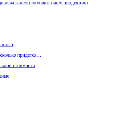
удовольствием покупают нашу продукцию
енного
 сколько придется…
чальной стоимости
 зиме