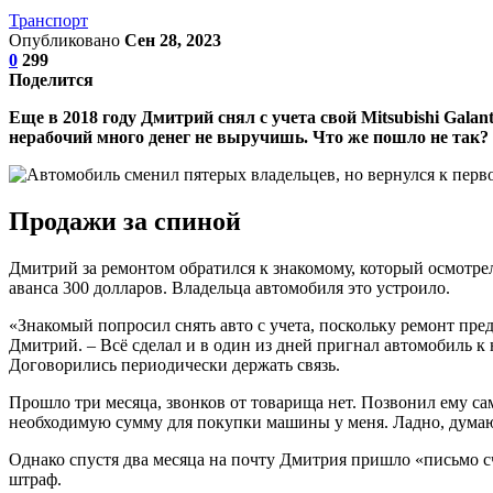
Транспорт
Опубликовано
Сен 28, 2023
0
299
Поделится
Еще в 2018 году Дмитрий снял с учета свой Mitsubishi Gala
нерабочий много денег не выручишь. Что же пошло не так?
Продажи за спиной
Дмитрий за ремонтом обратился к знакомому, который осмотрел 
аванса 300 долларов. Владельца автомобиля это устроило.
«Знакомый попросил снять авто с учета, поскольку ремонт предс
Дмитрий. – Всё сделал и в один из дней пригнал автомобиль к 
Договорились периодически держать связь.
Прошло три месяца, звонков от товарища нет. Позвонил ему сам
необходимую сумму для покупки машины у меня. Ладно, думаю, 
Однако спустя два месяца на почту Дмитрия пришло «письмо сч
штраф.