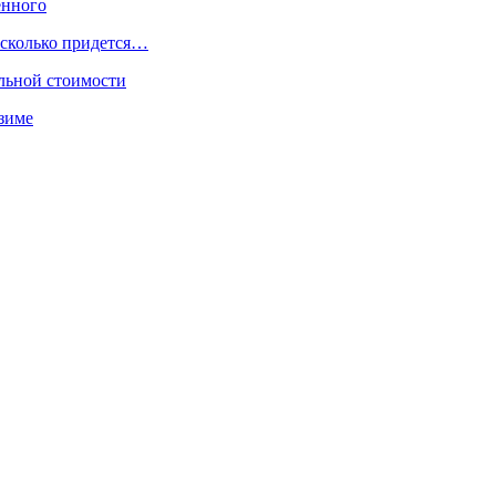
енного
 сколько придется…
чальной стоимости
 зиме