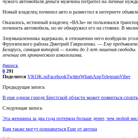
чужого автомобиля деньги мужчина потратил на личные нужд
Новый владелец починил авто и разместил в интернете объявле
Оказалось, истинный владелец «ВАЗа» не пользовался транспо
починить автомобиль, но не обнаружил его на стоянке. В милиц
Злоумышленника задержали, в отношении него возбудили уго
Фрунзенского района Дмитрий Гавриленко. —
Ему предъявлено
Беларусь, санкция которой — плоть до 3 лет лишения свободы.
лечении от хронического алкоголизма.
#минск
0
291
Поделится
VK
OK.ru
Facebook
Twitter
WhatsApp
Telegram
Viber
Предыдущая запись
В еще одном городе Брестской области может появиться спорт
Следующая запись
Эта женщина за два года потеряла больше денег, чем любой ми
Вам также могут понравиться
Еще от автора