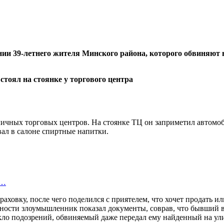
нии 39-летнего жителя Минского района, которого обвиняют 
личных торговых центров. На стоянке ТЦ он заприметил автомоби
вал в салоне спиртные напитки.
и…
аховку, после чего поделился с приятелем, что хочет продать и
ности злоумышленник показал документы, соврав, что бывший вл
икло подозрений, обвиняемый даже передал ему найденный на ул