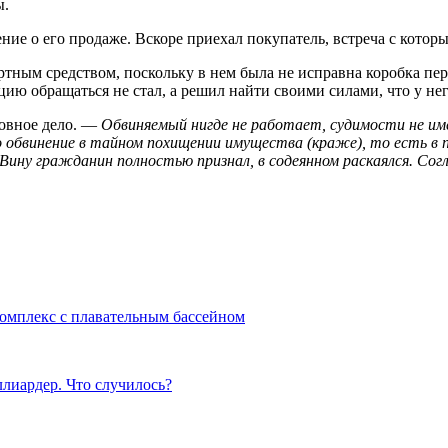
ы.
ние о его продаже. Вскоре приехал покупатель, встреча с кото
ртным средством, поскольку в нем была не исправна коробка пе
ию обращаться не стал, а решил найти своими силами, что у нег
ловное дело. —
Обвиняемый нигде не работает, судимости не им
 обвинение в тайном похищении имущества (краже), то есть в п
 Вину гражданин полностью признал, в содеянном раскаялся. Со
комплекс с плавательным бассейном
ллиардер. Что случилось?