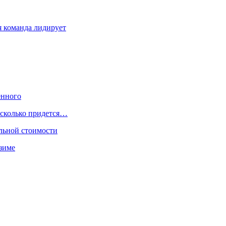
я команда лидирует
енного
 сколько придется…
чальной стоимости
 зиме