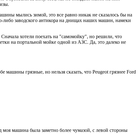
изы.
машины мылись зимой, это все равно никак не сказалось бы на
ого-либо заводского антикора на днищах наших машин, намеки
 Сначала хотели поехать на "самомойку", но решили, что
етки на портальной мойке одной из АЗС. Да, это далеко не
е машины грязные, но нельзя сказать, что Peugeot грязнее Ford
ад моя машина была заметно более чумазой, с левой стороны