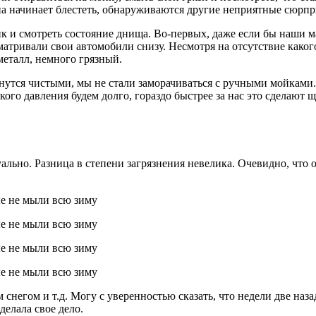
на начинает блестеть, обнаруживаются другие неприятные сюрпр
ник и смотреть состояние днища. Во-первых, даже если бы наши 
осматривали свои автомобили снизу. Несмотря на отсутствие как
еталл, немного грязный.
анутся чистыми, мы не стали заморачиваться с ручными мойками.
го давления будем долго, гораздо быстрее за нас это сделают щ
ьно. Разница в степени загрязнения невелика. Очевидно, что об
 снегом и т.д. Могу с уверенностью сказать, что недели две наз
делала свое дело.