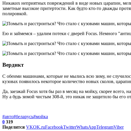
Никаких неприятных повреждений в виде новых царапин, мелких
заметные высокие притертости. Как будто кто-то дважды протя
полировкой.
Ею и займемся – удалим потеки с дверей Focus. Немного "анти
Вердикт
С обеими машинами, которые не мылись всю зиму, не случилось
кузовах появилось некоторое количество новых сколов, царапин
Да, заезжай Focus хотя бы раз в месяц на мойку, скорее всего, 
Ну а будь зимой чистым 308-й, это никак не защитило бы его о
#авто
#беларусь
#мойка
0
319
Поделится
VK
OK.ru
Facebook
Twitter
WhatsApp
Telegram
Viber