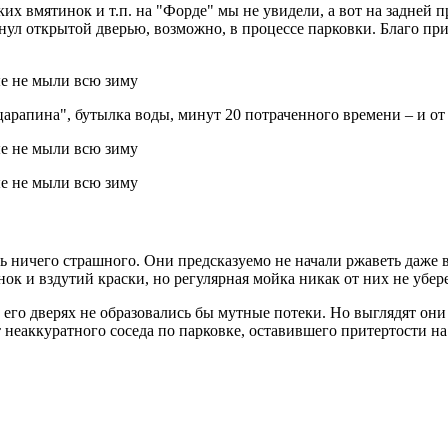
 вмятинок и т.п. на "Форде" мы не увидели, а вот на задней п
нул открытой дверью, возможно, в процессе парковки. Благо при
царапина", бутылка воды, минут 20 потраченного времени – и от
 ничего страшного. Они предсказуемо не начали ржаветь даже в 
ок и вздутий краски, но регулярная мойка никак от них не убер
на его дверях не образовались бы мутные потеки. Но выглядят они
т неаккуратного соседа по парковке, оставившего притертости на