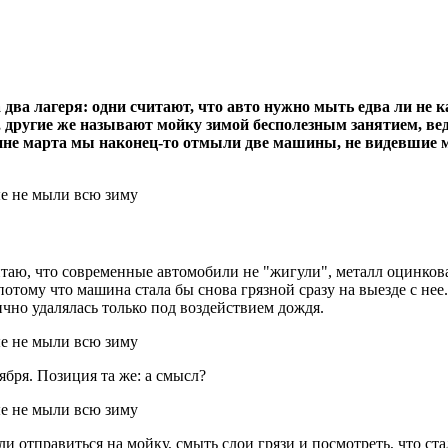
два лагеря: одни считают, что авто нужно мыть едва ли не 
 другие же называют мойку зимой бесполезным занятием, вед
дине марта мы наконец-то отмыли две машины, не видевшие мо
итаю, что современные автомобили не "жигули", металл оцинкова
потому что машина стала бы снова грязной сразу на выезде с нее
ично удалялась только под воздействием дождя.
ября. Позиция та же: а смысл?
и отправиться на мойку, смыть слои грязи и посмотреть, что ста