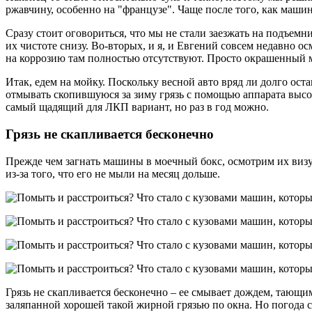
ржавчину, особенно на "французе". Чаще после того, как маши
Сразу стоит оговориться, что мы не стали заезжать на подъем
их чистоте снизу. Во-вторых, и я, и Евгений совсем недавно 
на коррозию там полностью отсутствуют. Просто окрашенный м
Итак, едем на мойку. Поскольку весной авто вряд ли долго ост
отмывать скопившуюся за зиму грязь с помощью аппарата высоко
самый щадящий для ЛКП вариант, но раз в год можно.
Грязь не скапливается бесконечно
Прежде чем загнать машины в моечный бокс, осмотрим их визуал
из-за того, что его не мыли на месяц дольше.
Грязь не скапливается бесконечно – ее смывает дождем, тающим
заляпанной хорошей такой жирной грязью по окна. Но погода с