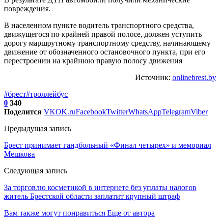
повреждения.
В населенном пункте водитель транспортного средства,
движущегося по крайней правой полосе, должен уступить
дорогу маршрутному транспортному средству, начинающему
движение от обозначенного остановочного пункта, при его
перестроении на крайнюю правую полосу движения
Источник:
onlinebrest.by
#брест
#троллейбус
0
340
Поделится
VK
OK.ru
Facebook
Twitter
WhatsApp
Telegram
Viber
Предыдущая запись
Брест принимает гандбольный «Финал четырех» и мемориал
Мешкова
Следующая запись
За торговлю косметикой в интернете без уплаты налогов
житель Брестской области заплатит крупный штраф
Вам также могут понравиться
Еще от автора