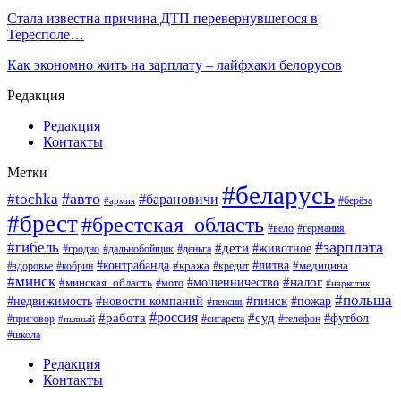
Стала известна причина ДТП перевернувшегося в
Тересполе…
Как экономно жить на зарплату – лайфхаки белорусов
Редакция
Редакция
Контакты
Метки
#беларусь
#авто
#tochka
#барановичи
#берёза
#армия
#брест
#брестская_область
#вело
#германия
#зарплата
#гибель
#дети
#животное
#гродно
#дальнобойщик
#деньга
#контрабанда
#литва
#кража
#кредит
#медицина
#здоровье
#кобрин
#минск
#мошенничество
#налог
#минская_область
#мото
#наркотик
#польша
#пинск
#пожар
#недвижимость
#новости компаний
#пенсия
#россия
#работа
#суд
#футбол
#приговор
#сигарета
#телефон
#пьяный
#школа
Редакция
Контакты