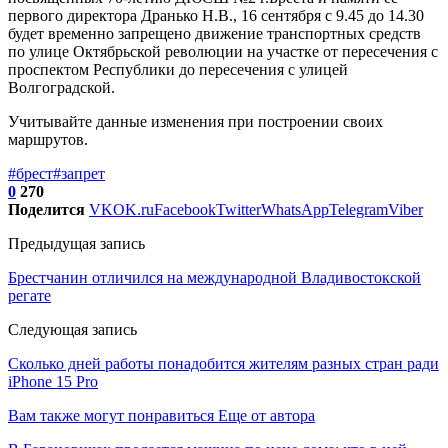
первого директора Дранько Н.В., 16 сентября с 9.45 до 14.30
будет временно запрещено движение транспортных средств
по улице Октябрьской революции на участке от пересечения с
проспектом Республики до пересечения с улицей
Волгоградской.
Учитывайте данные изменения при построении своих
маршрутов.
#брест
#запрет
0
270
Поделится
VK
OK.ru
Facebook
Twitter
WhatsApp
Telegram
Viber
Предыдущая запись
Брестчанин отличился на международной Владивостокской
регате
Следующая запись
Сколько дней работы понадобится жителям разных стран ради
iPhone 15 Pro
Вам также могут понравиться
Еще от автора