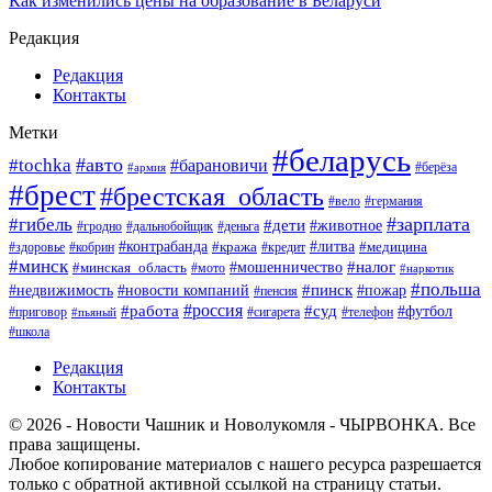
Как изменились цены на образование в Беларуси
Редакция
Редакция
Контакты
Метки
#беларусь
#авто
#tochka
#барановичи
#берёза
#армия
#брест
#брестская_область
#вело
#германия
#зарплата
#гибель
#дети
#животное
#гродно
#дальнобойщик
#деньга
#контрабанда
#литва
#кража
#кредит
#медицина
#здоровье
#кобрин
#минск
#мошенничество
#налог
#минская_область
#мото
#наркотик
#польша
#пинск
#пожар
#недвижимость
#новости компаний
#пенсия
#россия
#работа
#суд
#футбол
#приговор
#сигарета
#телефон
#пьяный
#школа
Редакция
Контакты
© 2026 - Новости Чашник и Новолукомля - ЧЫРВОНКА. Все
права защищены.
Любое копирование материалов с нашего ресурса разрешается
только с обратной активной ссылкой на страницу статьи.