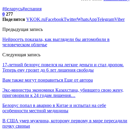
#беларусь
#испания
0
277
Поделится
VK
OK.ru
Facebook
Twitter
WhatsApp
Telegram
Viber
Предыдущая запись
Нейросеть показала, как выглядели бы автомобили в
человеческом обличье
Следующая запись
17-летний белорус повелся на легкие деньги и стал дропом.
Теперь ему грозит до 6 лет лишения свободы
Вам также могут понравиться
Еще от автора
Экс-министра экономики Казахстана, убившего свою жену,
приговорили к 24 годам лишения…
Белорус попал в аварию в Китае и испытал на себе
особенности местной медицины
В США умер мужчина, которому первому в мире пересадили
почку свиньи