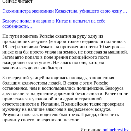
Сейчас читают
Экс-министра экономики Казахстана, убившего свою жену,…
Белорус попал в аварию в Китае и испытал на себе
особенности…
По пути водитель Porsche схватил за руку одну из
проходивших девушек (которой только недавно исполнилось
18 лет) и заставил бежать на протяжении почти 10 метров —
иначе она бы просто упала на землю, не поспевая за машиной.
Затем авто попало в поле зрения полицейского поста,
находившегося за углом. Началась погоня, которая
закончилась довольно быстро.
За очередной улицей находилась площадь, заполненная
большим количеством людей. В связи с этим Porsche
остановился, чем и воспользовались полицейские. Белоруса
арестовали за нарушение дорожной безопасности. Ранее он не
привлекался к уголовной или административной
ответственности в Испании. Полицейские также проверили
мужчину на наличие алкоголя в выдыхаемом воздухе.
Результат показал: водитель был трезв. Правда, объяснить
причину своего поведения он не смог.
Источник:
onlinebrest.by