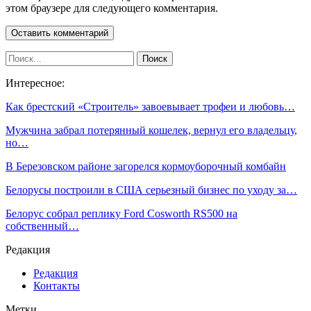
этом браузере для следующего комментария.
Интересное:
Как брестский «Строитель» завоевывает трофеи и любовь…
Мужчина забрал потерянный кошелек, вернул его владельцу,
но…
В Березовском районе загорелся кормоуборочный комбайн
Белорусы построили в США серьезный бизнес по уходу за…
Белорус собрал реплику Ford Cosworth RS500 на
собственный…
Редакция
Редакция
Контакты
Метки