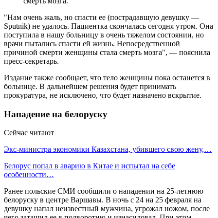
смерть мозга.
"Нам очень жаль, но спасти ее (пострадавшую девушку —
Sputnik) не удалось. Пациентка скончалась сегодня утром. Она
поступила в нашу больницу в очень тяжелом состоянии, но
врачи пытались спасти ей жизнь. Непосредственной
причиной смерти женщины стала смерть мозга", — пояснила
пресс-секретарь.
Издание также сообщает, что тело женщины пока останется в
больнице. В дальнейшем решения будет принимать
прокуратура, не исключено, что будет назначено вскрытие.
Нападение на белоруску
Сейчас читают
Экс-министра экономики Казахстана, убившего свою жену,…
Белорус попал в аварию в Китае и испытал на себе
особенности…
Ранее польские СМИ сообщили о нападении на 25-летнюю
белоруску в центре Варшавы. В ночь с 24 на 25 февраля на
девушку напал неизвестный мужчина, угрожал ножом, после
чего затащил ее в подворотню и изнасиловал. При этом