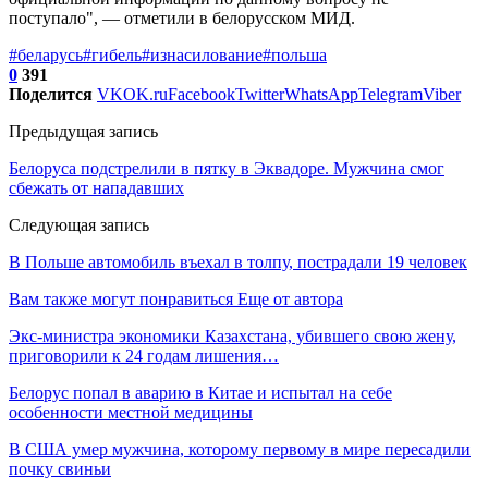
поступало", — отметили в белорусском МИД.
#беларусь
#гибель
#изнасилование
#польша
0
391
Поделится
VK
OK.ru
Facebook
Twitter
WhatsApp
Telegram
Viber
Предыдущая запись
Белоруса подстрелили в пятку в Эквадоре. Мужчина смог
сбежать от нападавших
Следующая запись
В Польше автомобиль въехал в толпу, пострадали 19 человек
Вам также могут понравиться
Еще от автора
Экс-министра экономики Казахстана, убившего свою жену,
приговорили к 24 годам лишения…
Белорус попал в аварию в Китае и испытал на себе
особенности местной медицины
В США умер мужчина, которому первому в мире пересадили
почку свиньи