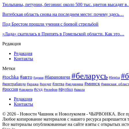
Тюльпаны, петунии, бегонии: около 500 тыс. цветов высадят 
Витебская область снова на последнем месте: почему здесь…
Под Брестом прошли учения с боевой стрельбой
«Лада» скатилась в Припять в Гомельской области. Как это…
Редакция
Редакция
Контакты
Метки
#беларусь
#б
#авто
#tochka
#барановичи
#берёза
#армия
#минск
#контрабанда
#литва
#кража
#минская_облас
#кредит
#медицина
#россия
#суд
#футбол
#сигарета
#телефон
#школа
Редакция
Контакты
© 2026 - Новости Чашник и Новолукомля - ЧЫРВОНКА. Все п
Любое копирование материалов с нашего ресурса разрешается т
Все материалы опубликованные на сайте взяты с открытых исто