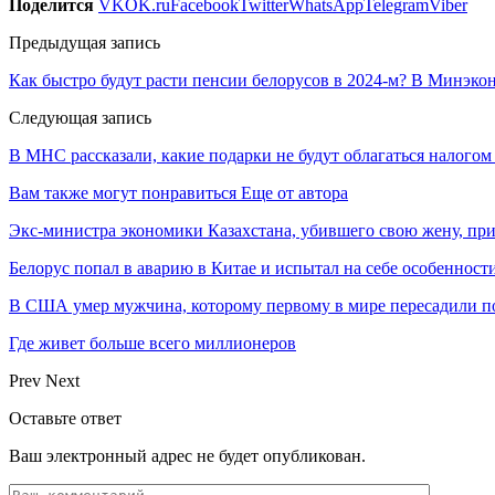
Поделится
VK
OK.ru
Facebook
Twitter
WhatsApp
Telegram
Viber
Предыдущая запись
Как быстро будут расти пенсии белорусов в 2024-м? В Минэко
Следующая запись
В МНС рассказали, какие подарки не будут облагаться налогом 
Вам также могут понравиться
Еще от автора
Экс-министра экономики Казахстана, убившего свою жену, пр
Белорус попал в аварию в Китае и испытал на себе особеннос
В США умер мужчина, которому первому в мире пересадили п
Где живет больше всего миллионеров
Prev
Next
Оставьте ответ
Ваш электронный адрес не будет опубликован.