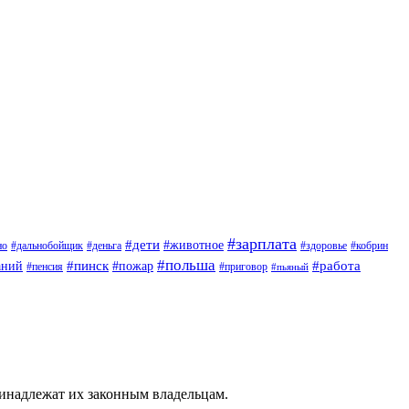
#зарплата
#дети
#животное
но
#дальнобойщик
#деньга
#здоровье
#кобрин
#польша
#пинск
#пожар
#работа
аний
#приговор
#пенсия
#пьяный
ринадлежат их законным владельцам.