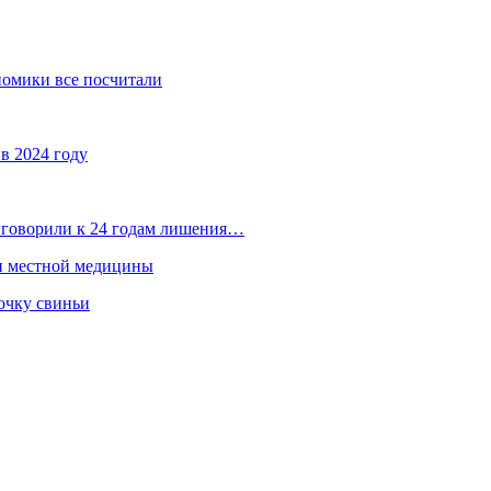
номики все посчитали
в 2024 году
иговорили к 24 годам лишения…
ти местной медицины
очку свиньи