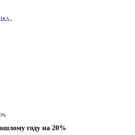
КА -
20%
ошлому году на 20%