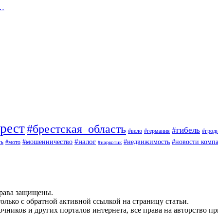
в…
рест
#брестская_область
#гибель
#вело
#германия
#грод
#мошенничество
#налог
ть
#недвижимость
#новости комп
#мото
#наркотик
рава защищены.
олько с обратной активной ссылкой на страницу статьи.
чников и других порталов интернета, все права на авторство п