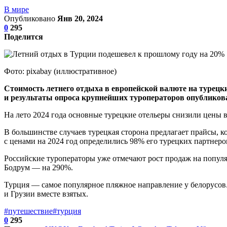
В мире
Опубликовано
Янв 20, 2024
0
295
Поделится
Фото: pixabay (иллюстративное)
Стоимость летнего отдыха в европейской валюте на турецк
и результаты опроса крупнейших туроператоров опубликова
На лето 2024 года основные турецкие отельеры снизили цены в
В большинстве случаев турецкая сторона предлагает прайсы, ко
с ценами на 2024 год определились 98% его турецких партнеров
Российские туроператоры уже отмечают рост продаж на популя
Бодрум — на 290%.
Турция — самое популярное пляжное направление у белорусов. 
и Грузии вместе взятых.
#путешествие
#турция
0
295