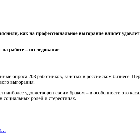
снили, как на профессиональное выгорание влияет удовлетв
нные опроса 203 работников, занятых в российском бизнесе. Пер
ового выгорания.
л наиболее удовлетворен своим браком – в особенности это кас
н социальных ролей и стереотипах.
ти…