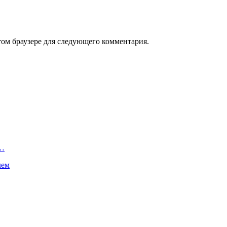
том браузере для следующего комментария.
л…
лем