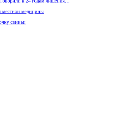
иговорили к 24 годам лишения…
ти местной медицины
очку свиньи