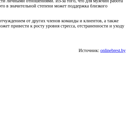
сти личными отношениями. Из-за того, что для мужчин работа
 это в значительной степени может поддержка близкого
отчуждением от других членов команды и клиентов, а также
ет привести к росту уровня стресса, отстраненности и уходу
Источник:
onlinebrest.by