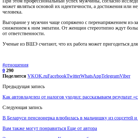
При этом профессиональный успех мужчины, согласно исследов
может являться основой их идентичности, а достижения или не
человека.
Выгорание у мужчин чаще сопряжено с перенапряжением из-за 
снижением к ним эмпатии. От женщин стереотипно ждут больше
от ответственности.
Ученые из ВШЭ считают, что их работа может пригодиться дл
#отношения
0
290
Поделится
VK
OK.ru
Facebook
Twitter
WhatsApp
Telegram
Viber
Предыдущая запись
Как автовладелец от налогов уходил: рассказываем результат «
Следующая запись
В Беларуси пенсионерка влюбилась в мальчишку из соцсетей и
Вам также могут понравиться
Еще от автора