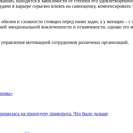
анию, находится в зависимости от степени его удовлетворенно
удачи в карьере серьезно влиять на самооценку, компенсировать
обилия и сложности стоящих перед ними задач, а у женщин – с 
й эмоциональной вовлеченности и отзывчивости, однако это мож
я управления мотивацией сотрудников различных организаций.
схемы»
 решилась на процедуру приворота. Что было дальше