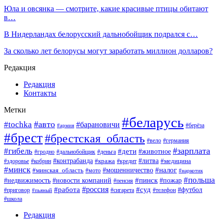
Юла и овсянка — смотрите, какие красивые птицы обитают
в…
В Нидерландах белорусский дальнобойщик подрался с…
За сколько лет белорусы могут заработать миллион долларов?
Редакция
Редакция
Контакты
Метки
#беларусь
#авто
#tochka
#барановичи
#берёза
#армия
#брест
#брестская_область
#вело
#германия
#зарплата
#гибель
#дети
#животное
#гродно
#дальнобойщик
#деньга
#контрабанда
#литва
#кража
#кредит
#медицина
#здоровье
#кобрин
#минск
#мошенничество
#налог
#минская_область
#мото
#наркотик
#польша
#пинск
#пожар
#недвижимость
#новости компаний
#пенсия
#россия
#работа
#суд
#футбол
#приговор
#сигарета
#телефон
#пьяный
#школа
Редакция