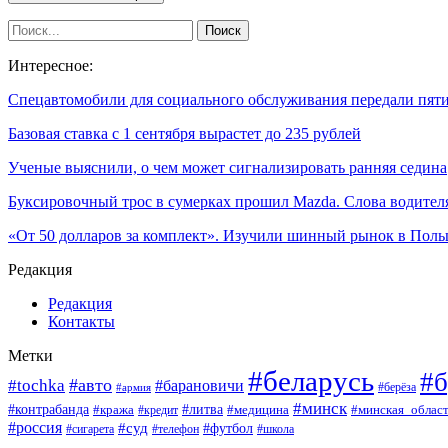
Интересное:
Спецавтомобили для социального обслуживания передали пя
Базовая ставка с 1 сентября вырастет до 235 рублей
Ученые выяснили, о чем может сигнализировать ранняя седина
Буксировочный трос в сумерках прошил Mazda. Слова водител
«От 50 долларов за комплект». Изучили шинный рынок в По
Редакция
Редакция
Контакты
Метки
#беларусь
#б
#авто
#tochka
#барановичи
#берёза
#армия
#минск
#контрабанда
#литва
#кража
#минская_облас
#кредит
#медицина
#россия
#суд
#футбол
#сигарета
#телефон
#школа