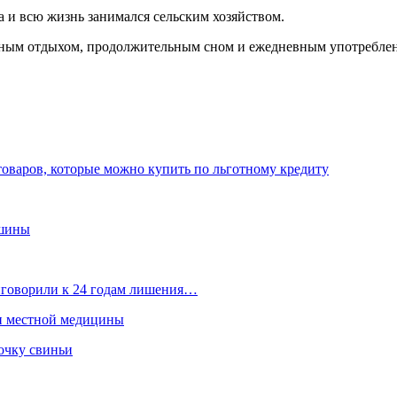
а и всю жизнь занимался сельским хозяйством.
нным отдыхом, продолжительным сном и ежедневным употреблен
товаров, которые можно купить по льготному кредиту
ашины
иговорили к 24 годам лишения…
ти местной медицины
очку свиньи