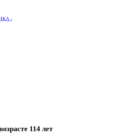
КА -
озрасте 114 лет