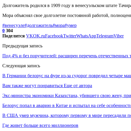
Долгожитель родился в 1909 году в венесуэльском штате Тачир
Мора объяснял свое долголетие постоянной работой, полноце
#венесуэле
#долгожитель
#мора
#умер
0
304
Поделится
VK
OK.ru
Facebook
Twitter
WhatsApp
Telegram
Viber
Предыдущая запись
Под 4% и без поручителей: расширен перечень отечественных 
Следующая запись
В Германии белорус на фуре из-за судорог повредил четыре м
Вам также могут понравиться
Еще от автора
Экс-министра экономики Казахстана, убившего свою жену, пр
Белорус попал в аварию в Китае и испытал на себе особеннос
В США умер мужчина, которому первому в мире пересадили п
Где живет больше всего миллионеров