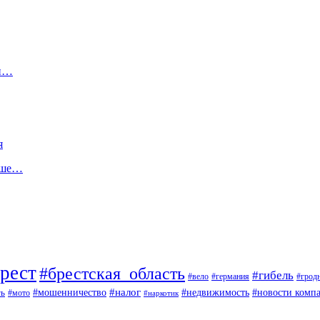
ти…
я
льше…
рест
#брестская_область
#гибель
#вело
#германия
#грод
#мошенничество
#налог
ть
#недвижимость
#новости комп
#мото
#наркотик