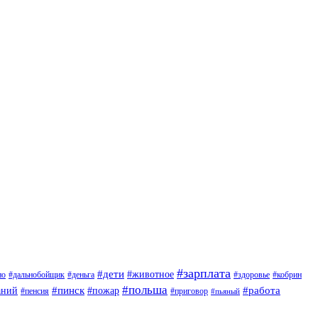
#зарплата
#дети
#животное
но
#дальнобойщик
#деньга
#здоровье
#кобрин
#польша
#пинск
#пожар
#работа
аний
#приговор
#пенсия
#пьяный