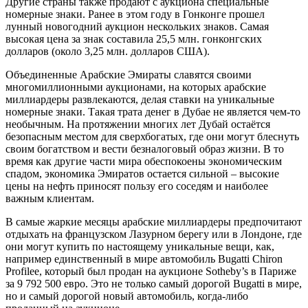
Другие страны также продают с аукциона специальные
номерные знаки. Ранее в этом году в Гонконге прошел
лунный новогодний аукцион нескольких знаков. Самая
высокая цена за знак составила 25,5 млн. гонконгских
долларов (около 3,25 млн. долларов США).
Объединенные Арабские Эмираты славятся своими
многомиллионными аукционами, на которых арабские
миллиардеры развлекаются, делая ставки на уникальные
номерные знаки. Такая трата денег в Дубае не является чем-то
необычным. На протяжении многих лет Дубай остаётся
безопасным местом для сверхбогатых, где они могут блеснуть
своим богатством и вести безналоговый образ жизни. В то
время как другие части мира обеспокоены экономическим
спадом, экономика Эмиратов остается сильной – высокие
цены на нефть приносят пользу его соседям и наиболее
важным клиентам.
В самые жаркие месяцы арабские миллиардеры предпочитают
отдыхать на французском Лазурном берегу или в Лондоне, где
они могут купить по настоящему уникальные вещи, как,
например единственный в мире автомобиль Bugatti Chiron
Profilee, который был продан на аукционе Sotheby’s в Париже
за 9 792 500 евро. Это не только самый дорогой Bugatti в мире,
но и самый дорогой новый автомобиль, когда-либо