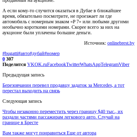
проданный на аукционе.
А если кому-то случится оказаться в Дубае в ближайшее
время, обязательно посмотрите, не проезжает ли где
автомобиль с номерным знаком «P 7» или любыми другими
необычно короткими номерами. Скорее всего за них на
аукционе были уплачены большие деньги.
Источник:
onlinebrest.by
#bugatti
#авто
#дубай
#номер
0
307
Поделится
VK
OK.ru
Facebook
Twitter
WhatsApp
Telegram
Viber
Предыдущая запись
Березовчанин перевел продавцу задаток за Mercedes, а тот
перестал выходить на связь
Следующая запись
Чтобы незаконно переместить через границу $40 тыс., их
раздали частями пассажирам легкового авто. Случай на
границе в Бресте
Вам также могут понравиться
Еще от автора