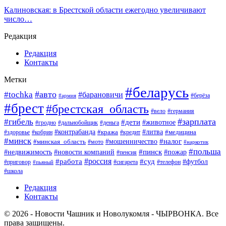
Калиновская: в Брестской области ежегодно увеличивают
число…
Редакция
Редакция
Контакты
Метки
#беларусь
#авто
#tochka
#барановичи
#берёза
#армия
#брест
#брестская_область
#вело
#германия
#зарплата
#гибель
#дети
#животное
#гродно
#дальнобойщик
#деньга
#контрабанда
#литва
#кража
#кредит
#медицина
#здоровье
#кобрин
#минск
#мошенничество
#налог
#минская_область
#мото
#наркотик
#польша
#пинск
#пожар
#недвижимость
#новости компаний
#пенсия
#россия
#работа
#суд
#футбол
#приговор
#сигарета
#телефон
#пьяный
#школа
Редакция
Контакты
© 2026 - Новости Чашник и Новолукомля - ЧЫРВОНКА. Все
права защищены.