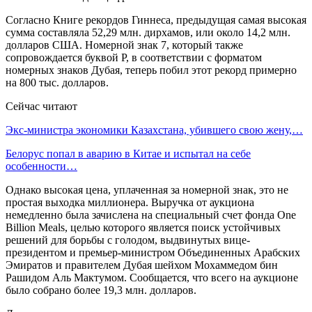
Согласно Книге рекордов Гиннеса, предыдущая самая высокая
сумма составляла 52,29 млн. дирхамов, или около 14,2 млн.
долларов США. Номерной знак 7, который также
сопровождается буквой P, в соответствии с форматом
номерных знаков Дубая, теперь побил этот рекорд примерно
на 800 тыс. долларов.
Сейчас читают
Экс-министра экономики Казахстана, убившего свою жену,…
Белорус попал в аварию в Китае и испытал на себе
особенности…
Однако высокая цена, уплаченная за номерной знак, это не
простая выходка миллионера. Выручка от аукциона
немедленно была зачислена на специальный счет фонда One
Billion Meals, целью которого является поиск устойчивых
решений для борьбы с голодом, выдвинутых вице-
президентом и премьер-министром Объединенных Арабских
Эмиратов и правителем Дубая шейхом Мохаммедом бин
Рашидом Аль Мактумом. Сообщается, что всего на аукционе
было собрано более 19,3 млн. долларов.