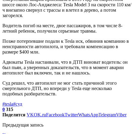
шоссе около Лос-Анджелеса: Tesla Model 3 на скорости 110 км/
ч внезапно свернул с трассы и влетел в дерево, а потом
загорелся.
Водитель погиб на месте, двое пассажиров, в том числе 8-
летний ребенок, получили серьезные травмы.
Позже потерпевшие подали к Tesla иск, обвинив компанию в
неисправности автопилота, и требовали компенсацию в
размере $400 млн.
Адвокаты Tesla настаивали, что в ДТП виноват водитель: он
был пьян, а уверенных доказательств, что в момент аварии
автопилот был включен, так и не нашлось.
Суд решил, что автопилот не мог стать причиной этого
смертельного ДТП, но впереди у Tesla еще несколько
подобных разбирательств.
#tesla
#суд
0
315
Поделится
VK
OK.ru
Facebook
Twitter
WhatsApp
Telegram
Viber
Предыдущая запись