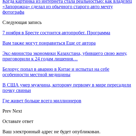
Когда картинка из интернета стала реальностью: как владелец
«Запорожца» сделал из обычного старого авто мечту
фотографа
Следующая запись
7 ноября в Бресте состоится автопробег. Программа
Вам также могут понравиться
Еще от автора
Экс-министра экономики Казахстана, убившего свою жену,
приговорили к 24 годам лишения…
Белорус попал в аварию в Китае и испытал на себе
особенности местной медицины
В США умер мужчина, которому первому в мире пересадили
почку свиньи
Где живет больше всего миллионеров
Prev
Next
Оставьте ответ
Ваш электронный адрес не будет опубликован.