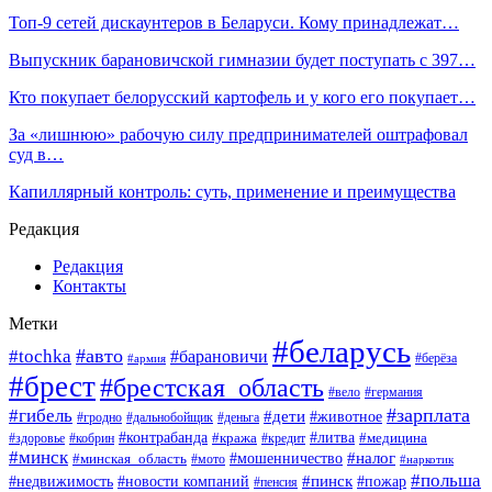
Топ-9 сетей дискаунтеров в Беларуси. Кому принадлежат…
Выпускник барановичской гимназии будет поступать с 397…
Кто покупает белорусский картофель и у кого его покупает…
За «лишнюю» рабочую силу предпринимателей оштрафовал
суд в…
Капиллярный контроль: суть, применение и преимущества
Редакция
Редакция
Контакты
Метки
#беларусь
#авто
#tochka
#барановичи
#берёза
#армия
#брест
#брестская_область
#вело
#германия
#зарплата
#гибель
#дети
#животное
#гродно
#дальнобойщик
#деньга
#контрабанда
#литва
#кража
#кредит
#медицина
#здоровье
#кобрин
#минск
#мошенничество
#налог
#минская_область
#мото
#наркотик
#польша
#пинск
#пожар
#недвижимость
#новости компаний
#пенсия