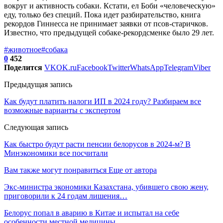
вокруг и активность собаки. Кстати, ел Боби «человеческую»
еду, только без специй. Пока идет разбирательство, книга
рекордов Гиннесса не принимает заявки от псов-старичков.
Известно, что предыдущей собаке-рекордсменке было 29 лет.
#животное
#собака
0
452
Поделится
VK
OK.ru
Facebook
Twitter
WhatsApp
Telegram
Viber
Предыдущая запись
Как будут платить налоги ИП в 2024 году? Разбираем все
возможные варианты с экспертом
Следующая запись
Как быстро будут расти пенсии белорусов в 2024-м? В
Минэкономики все посчитали
Вам также могут понравиться
Еще от автора
Экс-министра экономики Казахстана, убившего свою жену,
приговорили к 24 годам лишения…
Белорус попал в аварию в Китае и испытал на себе
особенности местной медицины