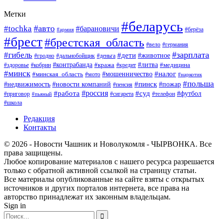
Метки
#беларусь
#авто
#tochka
#барановичи
#берёза
#армия
#брест
#брестская_область
#вело
#германия
#зарплата
#гибель
#дети
#животное
#гродно
#дальнобойщик
#деньга
#контрабанда
#литва
#кража
#кредит
#медицина
#здоровье
#кобрин
#минск
#мошенничество
#налог
#минская_область
#мото
#наркотик
#польша
#пинск
#пожар
#недвижимость
#новости компаний
#пенсия
#россия
#работа
#суд
#футбол
#приговор
#сигарета
#телефон
#пьяный
#школа
Редакция
Контакты
© 2026 - Новости Чашник и Новолукомля - ЧЫРВОНКА. Все
права защищены.
Любое копирование материалов с нашего ресурса разрешается
только с обратной активной ссылкой на страницу статьи.
Все материалы опубликованные на сайте взяты с открытых
источников и других порталов интернета, все права на
авторство принадлежат их законным владельцам.
Sign in