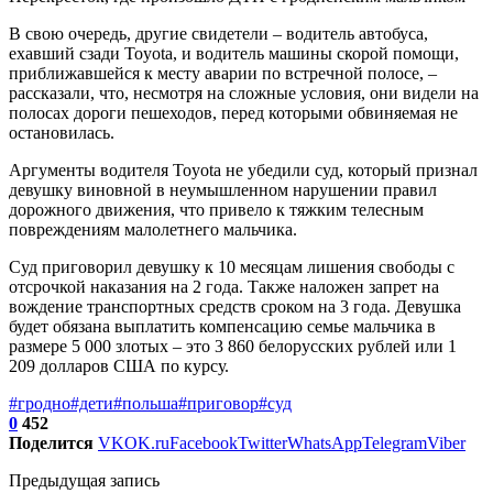
В свою очередь, другие свидетели – водитель автобуса,
ехавший сзади Toyota, и водитель машины скорой помощи,
приближавшейся к месту аварии по встречной полосе, –
рассказали, что, несмотря на сложные условия, они видели на
полосах дороги пешеходов, перед которыми обвиняемая не
остановилась.
Аргументы водителя Toyota не убедили суд, который признал
девушку виновной в неумышленном нарушении правил
дорожного движения, что привело к тяжким телесным
повреждениям малолетнего мальчика.
Суд приговорил девушку к 10 месяцам лишения свободы с
отсрочкой наказания на 2 года. Также наложен запрет на
вождение транспортных средств сроком на 3 года. Девушка
будет обязана выплатить компенсацию семье мальчика в
размере 5 000 злотых – это 3 860 белорусских рублей или 1
209 долларов США по курсу.
#гродно
#дети
#польша
#приговор
#суд
0
452
Поделится
VK
OK.ru
Facebook
Twitter
WhatsApp
Telegram
Viber
Предыдущая запись