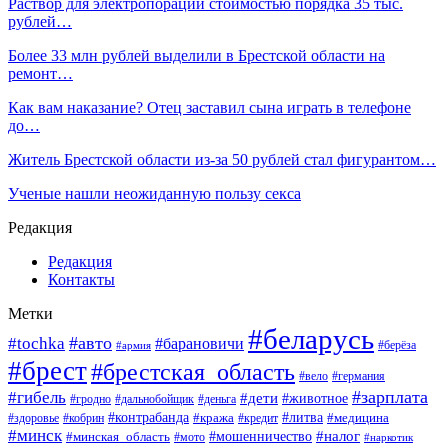
Раствор для электропорации стоимостью порядка 35 тыс.
рублей…
Более 33 млн рублей выделили в Брестской области на
ремонт…
Как вам наказание? Отец заставил сына играть в телефоне
до…
Житель Брестской области из-за 50 рублей стал фигурантом…
Ученые нашли неожиданную пользу секса
Редакция
Редакция
Контакты
Метки
#беларусь
#авто
#tochka
#барановичи
#берёза
#армия
#брест
#брестская_область
#вело
#германия
#зарплата
#гибель
#дети
#животное
#гродно
#дальнобойщик
#деньга
#контрабанда
#литва
#кража
#кредит
#медицина
#здоровье
#кобрин
#минск
#мошенничество
#налог
#минская_область
#мото
#наркотик