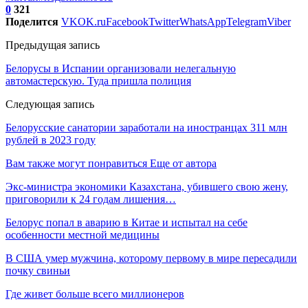
0
321
Поделится
VK
OK.ru
Facebook
Twitter
WhatsApp
Telegram
Viber
Предыдущая запись
Белорусы в Испании организовали нелегальную
автомастерскую. Туда пришла полиция
Следующая запись
Белорусские санатории заработали на иностранцах 311 млн
рублей в 2023 году
Вам также могут понравиться
Еще от автора
Экс-министра экономики Казахстана, убившего свою жену,
приговорили к 24 годам лишения…
Белорус попал в аварию в Китае и испытал на себе
особенности местной медицины
В США умер мужчина, которому первому в мире пересадили
почку свиньи
Где живет больше всего миллионеров