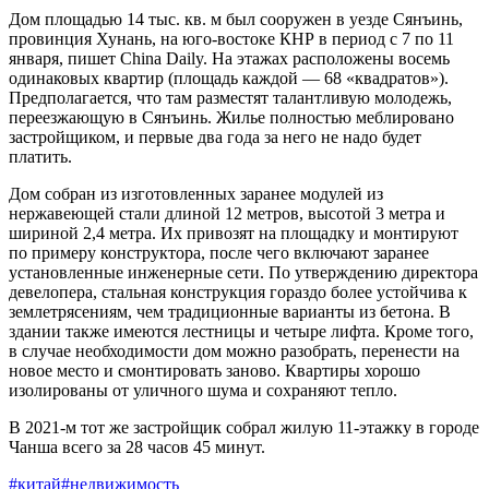
Дом площадью 14 тыс. кв. м был сооружен в уезде Сянъинь,
провинция Хунань, на юго-востоке КНР в период с 7 по 11
января, пишет China Daily. На этажах расположены восемь
одинаковых квартир (площадь каждой — 68 «квадратов»).
Предполагается, что там разместят талантливую молодежь,
переезжающую в Сянъинь. Жилье полностью меблировано
застройщиком, и первые два года за него не надо будет
платить.
Дом собран из изготовленных заранее модулей из
нержавеющей стали длиной 12 метров, высотой 3 метра и
шириной 2,4 метра. Их привозят на площадку и монтируют
по примеру конструктора, после чего включают заранее
установленные инженерные сети. По утверждению директора
девелопера, стальная конструкция гораздо более устойчива к
землетрясениям, чем традиционные варианты из бетона. В
здании также имеются лестницы и четыре лифта. Кроме того,
в случае необходимости дом можно разобрать, перенести на
новое место и смонтировать заново. Квартиры хорошо
изолированы от уличного шума и сохраняют тепло.
В 2021-м тот же застройщик собрал жилую 11-этажку в городе
Чанша всего за 28 часов 45 минут.
#китай
#недвижимость