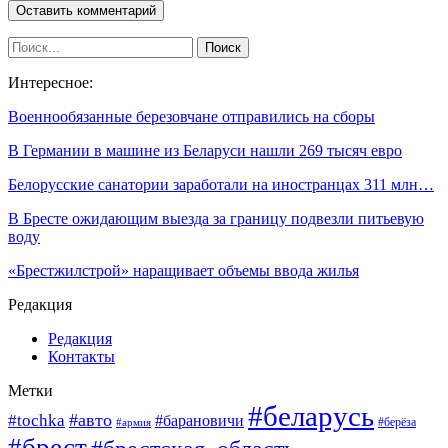
Интересное:
Военнообязанные березовчане отправились на сборы
В Германии в машине из Беларуси нашли 269 тысяч евро
Белорусские санатории заработали на иностранцах 311 млн…
В Бресте ожидающим выезда за границу подвезли питьевую
воду
«Брестжилстрой» наращивает объемы ввода жилья
Редакция
Редакция
Контакты
Метки
#беларусь
#авто
#tochka
#барановичи
#берёза
#армия
#брест