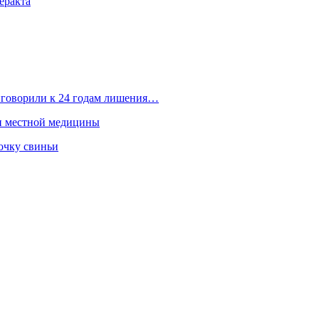
еракта
иговорили к 24 годам лишения…
ти местной медицины
очку свиньи