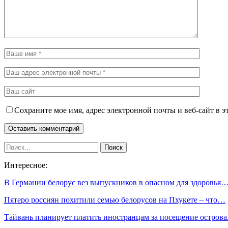
Сохраните мое имя, адрес электронной почты и веб-сайт в э
Интересное:
В Германии белорус вез выпускников в опасном для здоровья
Пятеро россиян похитили семью белорусов на Пхукете – что…
Тайвань планирует платить иностранцам за посещение остров