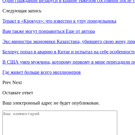
Один гражданин Беларуси в крайне тяжелом состоянии после т
Следующая запись
Теракт в «Крокусе»: что известно к утру понедельника
Вам также могут понравиться
Еще от автора
Экс-министра экономики Казахстана, убившего свою жену, пр
Белорус попал в аварию в Китае и испытал на себе особеннос
В США умер мужчина, которому первому в мире пересадили п
Где живет больше всего миллионеров
Prev
Next
Оставьте ответ
Ваш электронный адрес не будет опубликован.