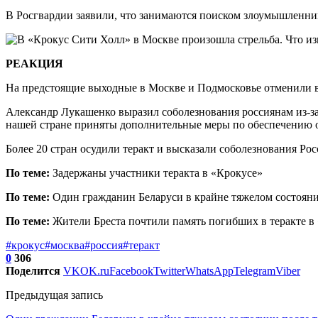
В Росгвардии заявили, что занимаются поиском злоумышленни
РЕАКЦИЯ
На предстоящие выходные в Москве и Подмосковье отменили вс
Александр Лукашенко выразил соболезнования россиянам из-за 
нашей стране приняты дополнительные меры по обеспечению об
Более 20 стран осудили теракт и высказали соболезнования Ро
По теме:
Задержаны участники теракта в «Крокусе»
По теме:
Один гражданин Беларуси в крайне тяжелом состояни
По теме:
Жители Бреста почтили память погибших в теракте в
#крокус
#москва
#россия
#теракт
0
306
Поделится
VK
OK.ru
Facebook
Twitter
WhatsApp
Telegram
Viber
Предыдущая запись