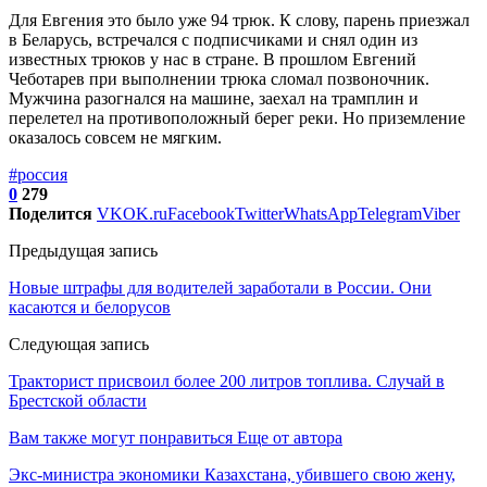
Для Евгения это было уже 94 трюк. К слову, парень приезжал
в Беларусь, встречался с подписчиками и снял один из
известных трюков у нас в стране. В прошлом Евгений
Чеботарев при выполнении трюка сломал позвоночник.
Мужчина разогнался на машине, заехал на трамплин и
перелетел на противоположный берег реки. Но приземление
оказалось совсем не мягким.
#россия
0
279
Поделится
VK
OK.ru
Facebook
Twitter
WhatsApp
Telegram
Viber
Предыдущая запись
Новые штрафы для водителей заработали в России. Они
касаются и белорусов
Следующая запись
Тракторист присвоил более 200 литров топлива. Случай в
Брестской области
Вам также могут понравиться
Еще от автора
Экс-министра экономики Казахстана, убившего свою жену,