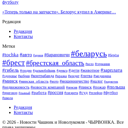
футболу
«Теперь только на запчасти». Белорус купил в Америке…
Редакция
Редакция
Контакты
Метки
#беларусь
#авто
#tochka
#барановичи
#берёза
#армия
#брест
#брестская_область
#вело
#германия
#зарплата
#гибель
#дети
#животное
#гродно
#дальнобойщик
#деньга
#контрабанда
#литва
#кража
#кредит
#медицина
#здоровье
#кобрин
#минск
#мошенничество
#налог
#минская_область
#мото
#наркотик
#польша
#пинск
#пожар
#недвижимость
#новости компаний
#пенсия
#россия
#работа
#суд
#футбол
#приговор
#сигарета
#телефон
#пьяный
#школа
Редакция
Контакты
© 2026 - Новости Чашник и Новолукомля - ЧЫРВОНКА. Все
права защищены.