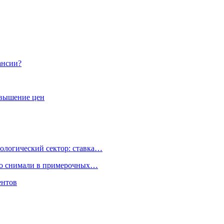
ансии?
авышение цен
ологический сектор: ставка…
но снимали в примерочных…
ентов