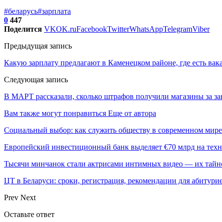
#беларусь
#зарплата
0
447
Поделится
VK
OK.ru
Facebook
Twitter
WhatsApp
Telegram
Viber
Предыдущая запись
Какую зарплату предлагают в Каменецком районе, где есть вак
Следующая запись
В МАРТ рассказали, сколько штрафов получили магазины за з
Вам также могут понравиться
Еще от автора
Социальный выбор: как служить обществу в современном мире
Европейский инвестиционный банк выделяет €70 млрд на техн
Тысячи минчанок стали актрисами интимных видео — их тай
ЦТ в Беларуси: сроки, регистрация, рекомендации для абитури
Prev
Next
Оставьте ответ