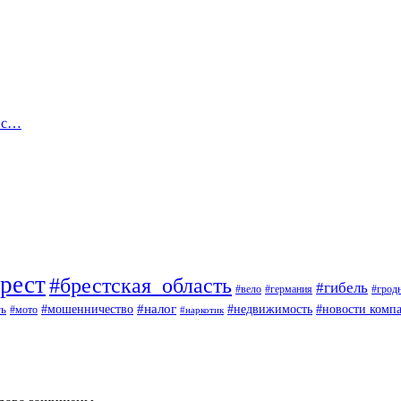
х с…
рест
#брестская_область
#гибель
#вело
#германия
#грод
#мошенничество
#налог
ть
#недвижимость
#новости комп
#мото
#наркотик