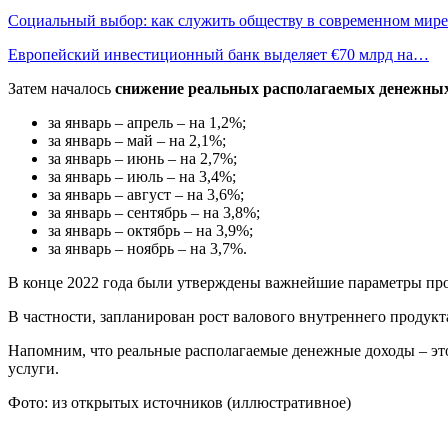
Социальный выбор: как служить обществу в современном мире
Европейский инвестиционный банк выделяет €70 млрд на…
Затем началось
снижение реальных располагаемых денежных
за январь – апрель – на 1,2%;
за январь – май – на 2,1%;
за январь – июнь – на 2,7%;
за январь – июль – на 3,4%;
за январь – август – на 3,6%;
за январь – сентябрь – на 3,8%;
за январь – октябрь – на 3,9%;
за январь – ноябрь – на 3,7%.
В конце 2022 года были утверждены важнейшие параметры про
В частности, запланирован рост валового внутреннего продукта
Напомним, что реальные располагаемые денежные доходы – это
услуги.
Фото: из открытых источников (иллюстративное)