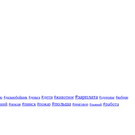
#зарплата
#дети
#животное
но
#дальнобойщик
#деньга
#здоровье
#кобрин
#польша
#пинск
#пожар
#работа
аний
#приговор
#пенсия
#пьяный