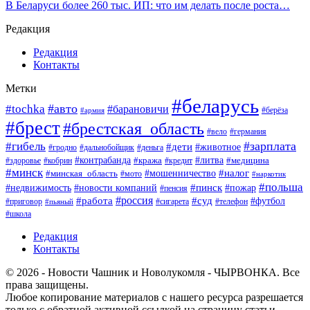
В Беларуси более 260 тыс. ИП: что им делать после роста…
Редакция
Редакция
Контакты
Метки
#беларусь
#авто
#tochka
#барановичи
#берёза
#армия
#брест
#брестская_область
#вело
#германия
#зарплата
#гибель
#дети
#животное
#гродно
#дальнобойщик
#деньга
#контрабанда
#литва
#кража
#кредит
#медицина
#здоровье
#кобрин
#минск
#мошенничество
#налог
#минская_область
#мото
#наркотик
#польша
#пинск
#пожар
#недвижимость
#новости компаний
#пенсия
#россия
#работа
#суд
#футбол
#приговор
#сигарета
#телефон
#пьяный
#школа
Редакция
Контакты
© 2026 - Новости Чашник и Новолукомля - ЧЫРВОНКА. Все
права защищены.
Любое копирование материалов с нашего ресурса разрешается
только с обратной активной ссылкой на страницу статьи.