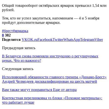
Общий товарооборот октябрьских ярмарок превысил 1,54 млн
рублей.
Тем, кто не успел закупиться, напоминаем — 4 и 5 ноября
пройдут дополнительные ярмарки.
#брест
#ярмарка
0
382
Поделится
VK
OK.ru
Facebook
Twitter
WhatsApp
Telegram
Viber
Предыдущая запись
В Беларуси снова поменяли инструкцию о регулируемых
ценах. Что из важного?
Следующая запись
Исполняющий обязанности главного тренера «Динамо-Брест»
Андрей Челмодеев дисквалифицирован на шесть матчей
Вам также могут понравиться
Еще от автора
Контекстная перелинковка vs блоки «Похожие материалы»:
что работает лучше